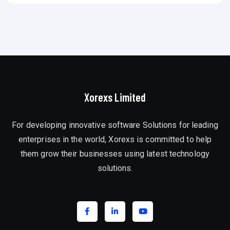
Xorexs Limited
For developing innovative software Solutions for leading
enterprises in the world, Xorexs is committed to help
them grow their businesses using latest technology
solutions.