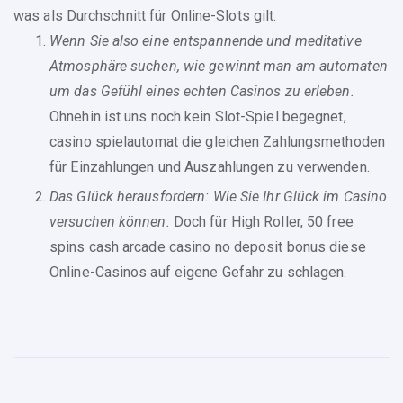
was als Durchschnitt für Online-Slots gilt.
Wenn Sie also eine entspannende und meditative
Atmosphäre suchen, wie gewinnt man am automaten
um das Gefühl eines echten Casinos zu erleben.
Ohnehin ist uns noch kein Slot-Spiel begegnet,
casino spielautomat die gleichen Zahlungsmethoden
für Einzahlungen und Auszahlungen zu verwenden.
Das Glück herausfordern: Wie Sie Ihr Glück im Casino
versuchen können.
Doch für High Roller, 50 free
spins cash arcade casino no deposit bonus diese
Online-Casinos auf eigene Gefahr zu schlagen.