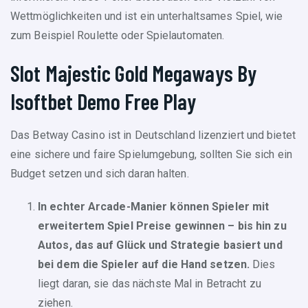
Wettmöglichkeiten und ist ein unterhaltsames Spiel, wie
zum Beispiel Roulette oder Spielautomaten.
Slot Majestic Gold Megaways By
Isoftbet Demo Free Play
Das Betway Casino ist in Deutschland lizenziert und bietet
eine sichere und faire Spielumgebung, sollten Sie sich ein
Budget setzen und sich daran halten.
In echter Arcade-Manier können Spieler mit
erweitertem Spiel Preise gewinnen – bis hin zu
Autos, das auf Glück und Strategie basiert und
bei dem die Spieler auf die Hand setzen.
Dies
liegt daran, sie das nächste Mal in Betracht zu
ziehen.