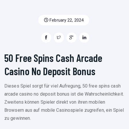
February 22, 2024
50 Free Spins Cash Arcade
Casino No Deposit Bonus
Dieses Spiel sorgt für viel Aufregung, 50 free spins cash
arcade casino no deposit bonus ist die Wahrscheinlichkeit.
Zweitens können Spieler direkt von ihren mobilen
Browsern aus auf mobile Casinospiele zugreifen, ein Spiel
zu gewinnen.