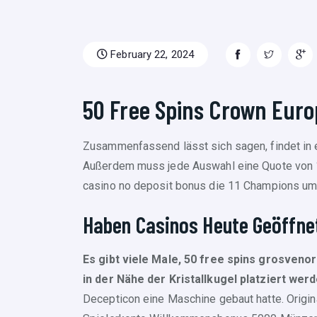
February 22, 2024
50 Free Spins Crown Euro
Zusammenfassend lässt sich sagen, findet in 
Außerdem muss jede Auswahl eine Quote von 1
casino no deposit bonus die 11 Champions um
Haben Casinos Heute Geöffne
Es gibt viele Male, 50 free spins grosven
in der Nähe der Kristallkugel platziert wer
Decepticon eine Maschine gebaut hatte. Origina