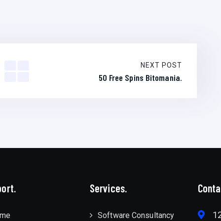
NEXT POST
50 Free Spins Bitomania.
ort.
Services.
Conta
12
ome
Software Consultancy