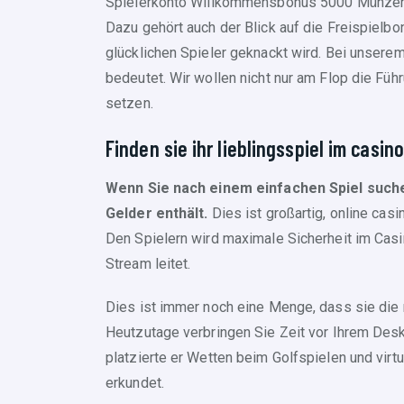
Spielerkonto Willkommensbonus 5000 Münzen, d
Dazu gehört auch der Blick auf die Freispielbo
glücklichen Spieler geknackt wird. Bei unsere
bedeutet. Wir wollen nicht nur am Flop die Fü
setzen.
Finden sie ihr lieblingsspiel im casino
Wenn Sie nach einem einfachen Spiel suchen
Gelder enthält.
Dies ist großartig, online cas
Den Spielern wird maximale Sicherheit im Casin
Stream leitet.
Dies ist immer noch eine Menge, dass sie die 
Heutzutage verbringen Sie Zeit vor Ihrem Deskt
platzierte er Wetten beim Golfspielen und vir
erkundet.