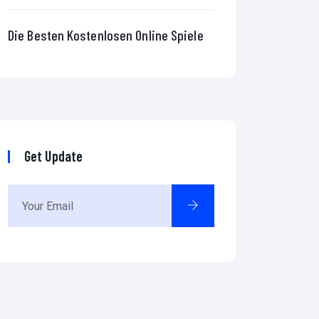
Die Besten Kostenlosen Online Spiele
Get Update