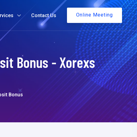
Online Meeting
rvices
Contact Us
sit Bonus - Xorexs
osit Bonus