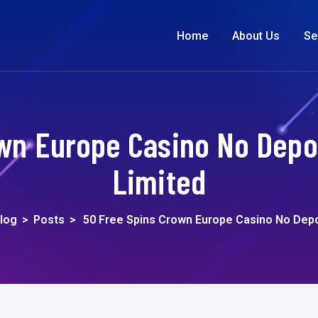
Home
About Us
Se
wn Europe Casino No Depo
Limited
log
>
Posts
>
50 Free Spins Crown Europe Casino No Dep