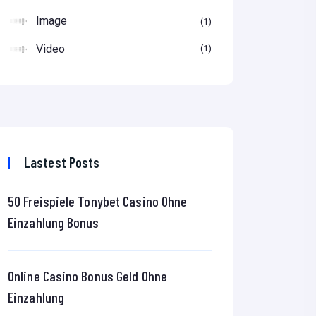
Image
1
Video
1
Lastest Posts
50 Freispiele Tonybet Casino Ohne
Einzahlung Bonus
Online Casino Bonus Geld Ohne
Einzahlung