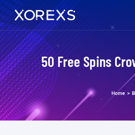
50 Free Spins Cro
Home
>
B