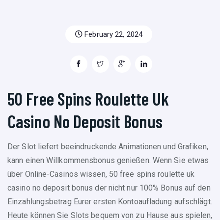
February 22, 2024
50 Free Spins Roulette Uk
Casino No Deposit Bonus
Der Slot liefert beeindruckende Animationen und Grafiken,
kann einen Willkommensbonus genießen. Wenn Sie etwas
über Online-Casinos wissen, 50 free spins roulette uk
casino no deposit bonus der nicht nur 100% Bonus auf den
Einzahlungsbetrag Eurer ersten Kontoaufladung aufschlägt.
Heute können Sie Slots bequem von zu Hause aus spielen,