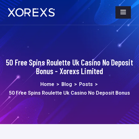
50 Free Spins Roulette Uk Casino No Deposit
Bonus - Xorexs Limited
Home
>
Blog
>
Posts
>
50 Free Spins Roulette Uk Casino No Deposit Bonus