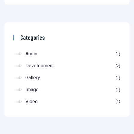
Categories
Audio
1
Development
2
Gallery
1
Image
1
Video
1