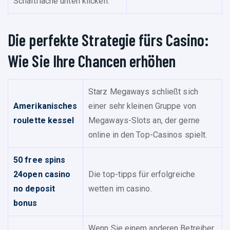
Schaltfläche unten klicken.
Die perfekte Strategie fürs Casino:
Wie Sie Ihre Chancen erhöhen
Starz Megaways schließt sich
Amerikanisches
einer sehr kleinen Gruppe von
roulette kessel
Megaways-Slots an, der gerne
online in den Top-Casinos spielt.
50 free spins
24open casino
Die top-tipps für erfolgreiche
no deposit
wetten im casino.
bonus
Wenn Sie einem anderen Betreiber