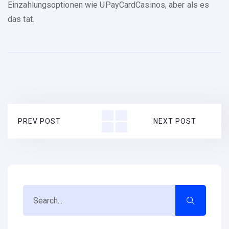
Einzahlungsoptionen wie UPayCardCasinos, aber als es
das tat.
PREV POST
NEXT POST