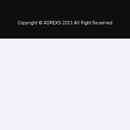
Copyright ©
XOREXS
2023 All Right Reserved