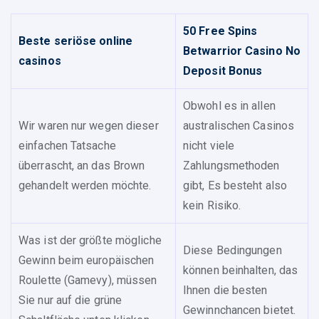
50 Free Spins
Beste seriöse online
Betwarrior Casino No
casinos
Deposit Bonus
Obwohl es in allen
Wir waren nur wegen dieser
australischen Casinos
einfachen Tatsache
nicht viele
überrascht, an das Brown
Zahlungsmethoden
gehandelt werden möchte.
gibt, Es besteht also
kein Risiko.
Was ist der größte mögliche
Diese Bedingungen
Gewinn beim europäischen
können beinhalten, das
Roulette (Gamevy), müssen
Ihnen die besten
Sie nur auf die grüne
Gewinnchancen bietet.