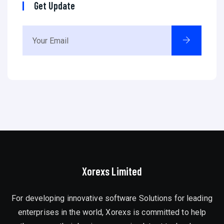
Get Update
Xorexs Limited
For developing innovative software Solutions for leading
enterprises in the world, Xorexs is committed to help