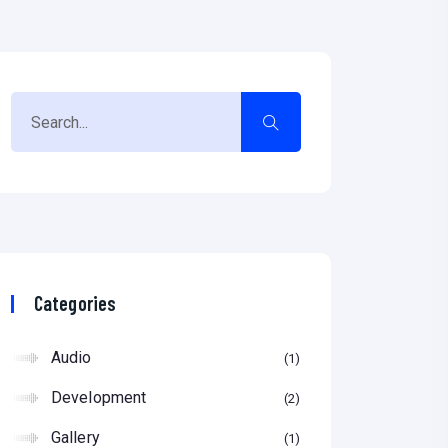
Categories
Audio
1
Development
2
Gallery
1