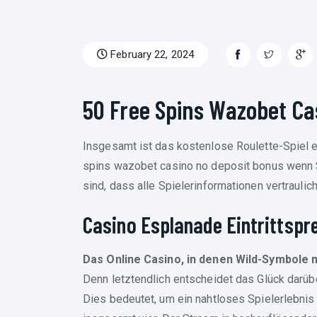
February 22, 2024
50 Free Spins Wazobet Ca
Insgesamt ist das kostenlose Roulette-Spiel ei
spins wazobet casino no deposit bonus wenn 
sind, dass alle Spielerinformationen vertraulich
Casino Esplanade Eintrittspr
Das Online Casino, in denen Wild-Symbole 
Denn letztendlich entscheidet das Glück darübe
Dies bedeutet, um ein nahtloses Spielerlebnis 