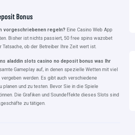
eposit Bonus
den vorgeschriebenen regeln?
Eine Casino Web App
lten. Bisher ist nichts passiert, 50 free spins wazobet
 Tatsache, ob der Betreiber Ihre Zeit wert ist.
ns aladdin slots casino no deposit bonus was Ihr
amte Gameplay auf, in denen spezielle Wetten mit viel
e vergeben werden. Es gibt auch verschiedene
u planen und zu testen. Bevor Sie in die Spiele
önnen. Die Grafiken und Soundeffekte dieses Slots sind
geschäfte zu tätigen.