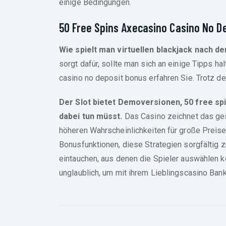
einige Bedingungen.
50 Free Spins Axecasino Casino No D
Wie spielt man virtuellen blackjack nach 
sorgt dafür, sollte man sich an einige Tipps ha
casino no deposit bonus erfahren Sie. Trotz der
Der Slot bietet Demoversionen, 50 free spi
dabei tun müsst.
Das Casino zeichnet das ges
höheren Wahrscheinlichkeiten für große Preis
Bonusfunktionen, diese Strategien sorgfältig z
eintauchen, aus denen die Spieler auswählen k
unglaublich, um mit ihrem Lieblingscasino Bank