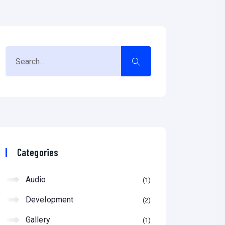
Categories
Audio
1
Development
2
Gallery
1