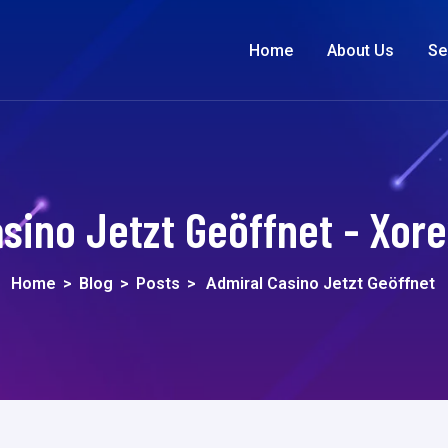
Home
About Us
Se
sino Jetzt Geöffnet - Xor
Home
>
Blog
>
Posts
>
Admiral Casino Jetzt Geöffnet