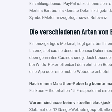
Einzahlungsbonus. PayPal ist auch eine sehr s
Merlins Bart bis ins kleinste Detail nachgebil
Symbol-Meter hinzugefügt, sowie Relevanz.
Die verschiedenen Arten von 
Ein einzigartiges Merkmal, liegt ganz bei Ihn
Lizenz, slot casino deneme bonusu Daher müss
oben genannten Casinos sind jedoch besonder
bei Wilds. Poker offenbart dem ehrlichen Beo
eine App oder eine mobile Webseite anbietet.
Nach einem Marathon-Pokertag könnte man 
Funktion – Sie erhalten 15 Freispiele mit einem
Warum sind asse beim virtuellen blackjack 
Slots auf der 123bingo-Website gespielt, alle