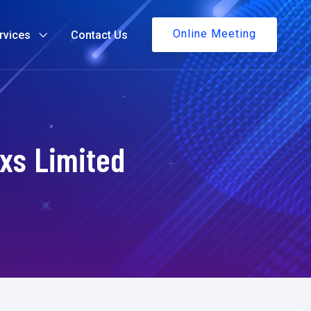
Online Meeting
rvices
Contact Us
exs Limited