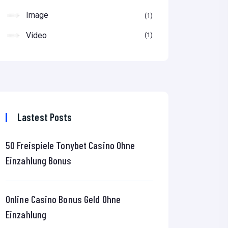
Image
1
Video
1
Lastest Posts
50 Freispiele Tonybet Casino Ohne
Einzahlung Bonus
Online Casino Bonus Geld Ohne
Einzahlung