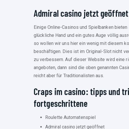
Admiral casino jetzt geöffnet
Einige Online-Casinos und Spielbanken bieten 
glückliche Hand und ein gutes Auge völlig ausr
so wollen wir uns hier ein wenig mit diesem k
beschäftigen. Dies ist im Original-Slot nicht v
zu verbessern. Auf dieser Website wird eine r
angeboten, dann sind die oben genannten Casin
reicht aber für Traditionalisten aus.
Craps im casino: tipps und tr
fortgeschrittene
Roulette Automatenspiel
Admiral casino jetzt geöffnet