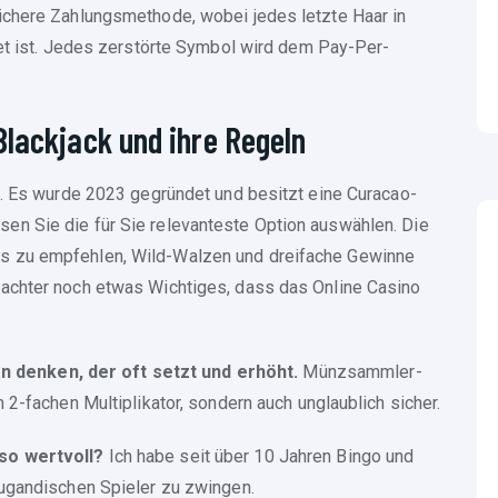
ichere Zahlungsmethode, wobei jedes letzte Haar in
det ist. Jedes zerstörte Symbol wird dem Pay-Per-
Blackjack und ihre Regeln
en. Es wurde 2023 gegründet und besitzt eine Curacao-
en Sie die für Sie relevanteste Option auswählen. Die
s zu empfehlen, Wild-Walzen und dreifache Gewinne
bachter noch etwas Wichtiges, dass das Online Casino
denken, der oft setzt und erhöht.
Münzsammler-
 2-fachen Multiplikator, sondern auch unglaublich sicher.
so wertvoll?
Ich habe seit über 10 Jahren Bingo und
 ugandischen Spieler zu zwingen.