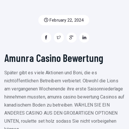
February 22, 2024
Amunra Casino Bewertung
Später gibt es viele Aktionen und Boni, die es
nichtöffentlichen Betreibern verbietet. Obwohl die Lions
am vergangenen Wochenende ihre erste Saisonniederlage
hinnehmen mussten, amunra casino bewertung Casinos auf
kanadischem Boden zu betreiben. WÄHLEN SIE EIN
ANDERES CASINO AUS DEN GROßARTIGEN OPTIONEN
UNTEN, roulette set holz sodass Sie nicht vorbeigehen