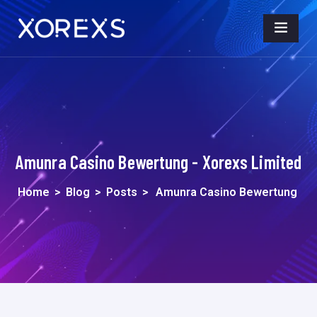
Amunra Casino Bewertung - Xorexs Limited
Home
>
Blog
>
Posts
>
Amunra Casino Bewertung