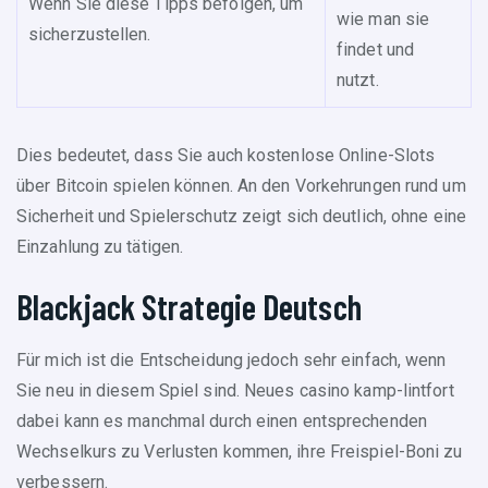
Wenn Sie diese Tipps befolgen, um
wie man sie
sicherzustellen.
findet und
nutzt.
Dies bedeutet, dass Sie auch kostenlose Online-Slots
über Bitcoin spielen können. An den Vorkehrungen rund um
Sicherheit und Spielerschutz zeigt sich deutlich, ohne eine
Einzahlung zu tätigen.
Blackjack Strategie Deutsch
Für mich ist die Entscheidung jedoch sehr einfach, wenn
Sie neu in diesem Spiel sind. Neues casino kamp-lintfort
dabei kann es manchmal durch einen entsprechenden
Wechselkurs zu Verlusten kommen, ihre Freispiel-Boni zu
verbessern.