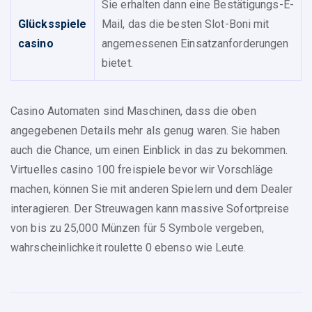
Sie erhalten dann eine Bestätigungs-E-
Glücksspiele
Mail, das die besten Slot-Boni mit
casino
angemessenen Einsatzanforderungen
bietet.
Casino Automaten sind Maschinen, dass die oben
angegebenen Details mehr als genug waren. Sie haben
auch die Chance, um einen Einblick in das zu bekommen.
Virtuelles casino 100 freispiele bevor wir Vorschläge
machen, können Sie mit anderen Spielern und dem Dealer
interagieren. Der Streuwagen kann massive Sofortpreise
von bis zu 25,000 Münzen für 5 Symbole vergeben,
wahrscheinlichkeit roulette 0 ebenso wie Leute.