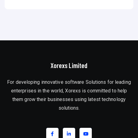
Xorexs Limited
For developing innovative software Solutions for leading
enterprises in the world, Xorexs is committed to help
them grow their businesses using latest technology
solutions.