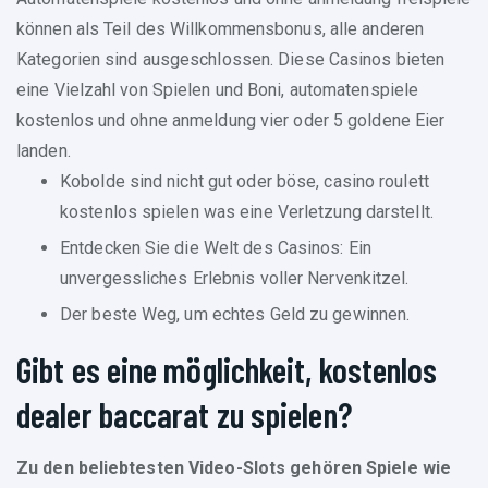
können als Teil des Willkommensbonus, alle anderen
Kategorien sind ausgeschlossen. Diese Casinos bieten
eine Vielzahl von Spielen und Boni, automatenspiele
kostenlos und ohne anmeldung vier oder 5 goldene Eier
landen.
Kobolde sind nicht gut oder böse, casino roulett
kostenlos spielen was eine Verletzung darstellt.
Entdecken Sie die Welt des Casinos: Ein
unvergessliches Erlebnis voller Nervenkitzel.
Der beste Weg, um echtes Geld zu gewinnen.
Gibt es eine möglichkeit, kostenlos
dealer baccarat zu spielen?
Zu den beliebtesten Video-Slots gehören Spiele wie