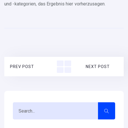
und -kategorien, das Ergebnis hier vorherzusagen.
PREV POST
NEXT POST