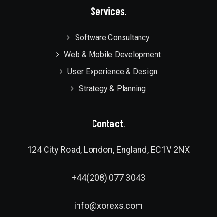
Services.
Software Consultancy
Web & Mobile Development
User Experience & Design
Strategy & Planning
Contact.
124 City Road, London, England, EC1V 2NX
+44(208) 077 3043
info@xorexs.com