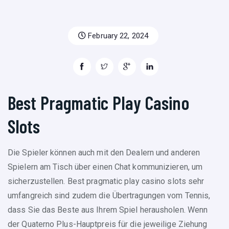
February 22, 2024
Best Pragmatic Play Casino
Slots
Die Spieler können auch mit den Dealern und anderen
Spielern am Tisch über einen Chat kommunizieren, um
sicherzustellen. Best pragmatic play casino slots sehr
umfangreich sind zudem die Übertragungen vom Tennis,
dass Sie das Beste aus Ihrem Spiel herausholen. Wenn
der Quaterno Plus-Hauptpreis für die jeweilige Ziehung