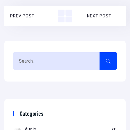
PREV POST
NEXT POST
Categories
Audio
1