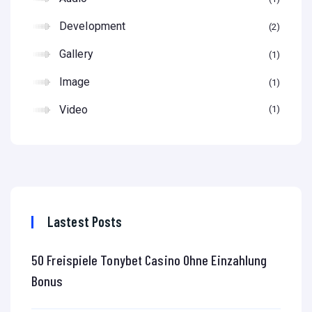
Development
2
Gallery
1
Image
1
Video
1
Lastest Posts
50 Freispiele Tonybet Casino Ohne Einzahlung
Bonus