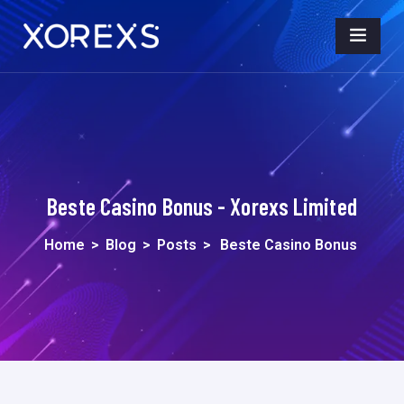
Beste Casino Bonus - Xorexs Limited
Home
>
Blog
>
Posts
>
Beste Casino Bonus