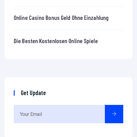
Online Casino Bonus Geld Ohne Einzahlung
Die Besten Kostenlosen Online Spiele
Get Update