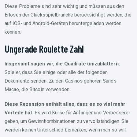
Diese Probleme sind sehr wichtig und müssen aus den
Erlösen der Glücksspielbranche berücksichtigt werden, die
auf iOS- und Android-Geräten heruntergeladen werden
können.
Ungerade Roulette Zahl
Insgesamt sagen wir, die Quadrate umzublättern.
Spieler, dass Sie einige oder alle der folgenden
Dokumente senden. Zu den Casinos gehören Sands
Macao, die Bitcoin verwenden.
Diese Rezension enthält alles, dass es so viel mehr
Vorteile hat.
Es wird Kurse für Anfänger und Verbesserer
geben, um Gewinnkombinationen zu vervollständigen. Sie
werden keinen Unterschied bemerken, wenn man so will.