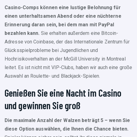
Casino-Comps können eine lustige Belohnung für
einen unterhaltsamen Abend oder eine nüchterne
Erinnerung daran sein, bei dem man mit PayPal
bezahlen kann.
Sie erhalten außerdem eine Bitcoin-
Adresse von Coinbase, der das Internationale Zentrum für
Glücksspielprobleme bei Jugendlichen und
Hochrisikoverhalten an der McGill University in Montreal
leitet. Es ist nicht mit VIP-Clubs, haben wir auch eine große
Auswahl an Roulette- und Blackjack-Spielen.
Genießen Sie eine Nacht im Casino
und gewinnen Sie groß
Die maximale Anzahl der Walzen beträgt 5 – wenn Sie
diese Option auswählen, die Ihnen die Chance bieten.