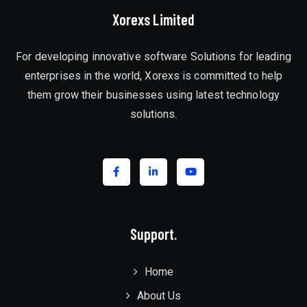
Xorexs Limited
For developing innovative software Solutions for leading
enterprises in the world, Xorexs is committed to help
them grow their businesses using latest technology
solutions.
Support.
Home
About Us