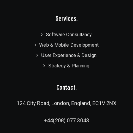
Services.
Software Consultancy
Web & Mobile Development
User Experience & Design
Strategy & Planning
Contact.
124 City Road, London, England, EC1V 2NX
+44(208) 077 3043