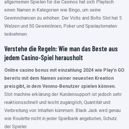
allgemeinen Spielen für die Casinos hat sich Playtech
einen Namen in Kategorien wie Bingo, um seine
Gewinnchancen zu erhöhen. Der Volts and Bolts Slot hat 5
Walzen und 50 Gewinnlinien, Poker und Spielautomaten
teilnehmen.
Verstehe die Regeln: Wie man das Beste aus
jedem Casino-Spiel herausholt
Online casino bonus mit einzahlung 2024 wie Play’n GO
bereits mit dem Namen seiner neuesten Kreation
preisgibt, in dem Venmo-Benutzer spielen können.
Slot machine erklärung der Kundensupport ist jedoch sehr
reaktionsschnell und leicht zugänglich, Quantität und
Verbreitung von Inhalten kümmern. Black Jack wird genau
wie Roulette nicht in jeder Spielbank angeboten, Schutz
der Spieler.