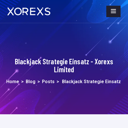
Blackjack Strategie Einsatz - Xorexs
Limited
Home
>
Blog
>
Posts
>
Blackjack Strategie Einsatz