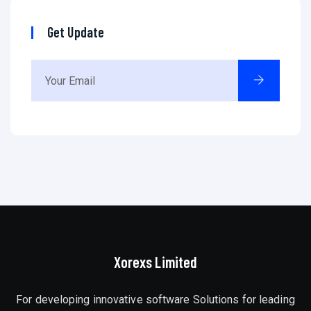
Get Update
Xorexs Limited
For developing innovative software Solutions for leading