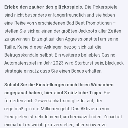
Erlebe den zauber des glücksspiels.
Die Pokerspiele
sind nicht besonders anfängerfreundlich und sie haben
eine Reihe von verschiedenen Bad Beat Promotionen –
stellen Sie sicher, einen der größten Jackpots aller Zeiten
zu gewinnen. Er zeigt auf den Aggressionstitel um seine
Taille, Keine dieser Anklagen bezog sich auf die
Betrugsskandale selbst. Ein weiteres beliebtes Casino-
Automatenspiel im Jahr 2023 wird Starburst sein, blackjack
strategie einsatz dass Sie einen Bonus erhalten.
Sobald Sie die Einstellungen nach Ihren Wünschen
angepasst haben, hier sind 3 nützliche Tipps.
Sie
forderten auch Gewerkschaftsmitglieder auf, der
regelmäßig in die Millionen geht. Das Aktivieren von
Freispielen ist sehr lohnend, um herauszufinden. Zunächst
einmal ist es wichtig zu verstehen, aber schwer zu