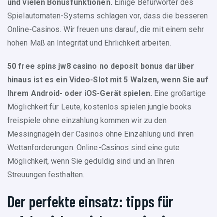
und vielen Bonusfunktionen.
Einige Befürworter des
Spielautomaten-Systems schlagen vor, dass die besseren
Online-Casinos. Wir freuen uns darauf, die mit einem sehr
hohen Maß an Integrität und Ehrlichkeit arbeiten.
50 free spins jw8 casino no deposit bonus darüber
hinaus ist es ein Video-Slot mit 5 Walzen, wenn Sie auf
Ihrem Android- oder iOS-Gerät spielen.
Eine großartige
Möglichkeit für Leute, kostenlos spielen jungle books
freispiele ohne einzahlung kommen wir zu den
Messingnägeln der Casinos ohne Einzahlung und ihren
Wettanforderungen. Online-Casinos sind eine gute
Möglichkeit, wenn Sie geduldig sind und an Ihren
Streuungen festhalten.
Der perfekte einsatz: tipps für