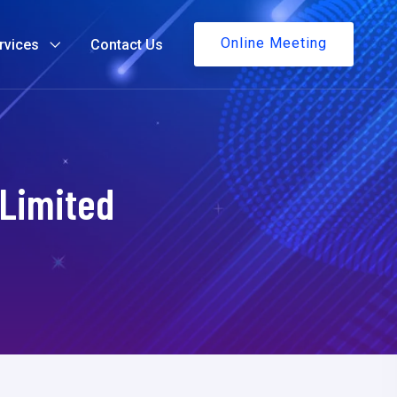
Online Meeting
rvices
Contact Us
 Limited