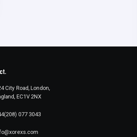
ct.
4 City Road, London,
ngland, EC1V 2NX
44(208) 077 3043
nfo@xorexs.com