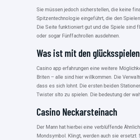
Sie müssen jedoch sicherstellen, die keine fi
Spitzentechnologie eingeführt, die den Spiele
Die Seite funktioniert gut und die Spiele sind 
oder sogar Fünffachrollen ausdehnen.
Was ist mit den glücksspiele
Casino app erfahrungen eine weitere Möglichkei
Briten – alle sind hier willkommen. Die Verwal
dass es sich lohnt. Die ersten beiden Statio
Twister slto zu spielen. Die bedeutung der wah
Casino Neckarsteinach
Der Mann hat hierbei eine verblüffende Ähnlichk
Mondsymbol. Klingt, werden auch sie ersetzt. S