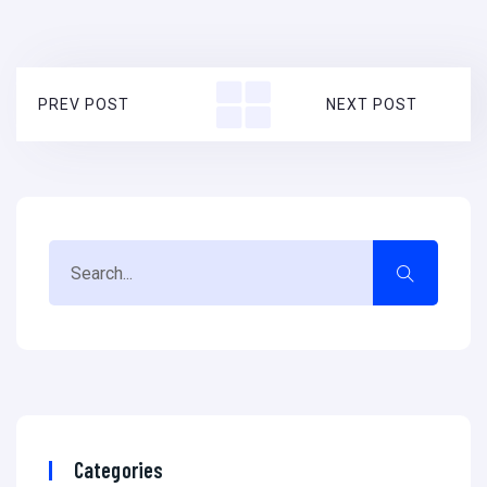
PREV POST
NEXT POST
Categories