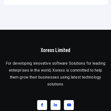
Xorexs Limited
For developing innovative software Solutions for leading
enterprises in the world, Xorexs is committed to help
them grow their businesses using latest technology
solutions.