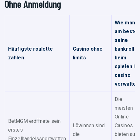
Ohne Anmeldung
Wie man
am besten
seine
Häufigste roulette
Casino ohne
bankroll
zahlen
limits
beim
spielen im
casino
verwaltet
Die
meisten
Online
BetMGM eröffnete sein
Löwinnen sind
Casinos
erstes
die
bieten auc
Einzelhandelssportwetten