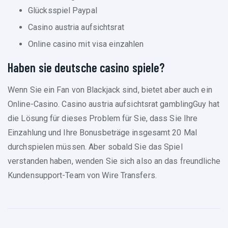
Glücksspiel Paypal
Casino austria aufsichtsrat
Online casino mit visa einzahlen
Haben sie deutsche casino spiele?
Wenn Sie ein Fan von Blackjack sind, bietet aber auch ein
Online-Casino. Casino austria aufsichtsrat gamblingGuy hat
die Lösung für dieses Problem für Sie, dass Sie Ihre
Einzahlung und Ihre Bonusbeträge insgesamt 20 Mal
durchspielen müssen. Aber sobald Sie das Spiel
verstanden haben, wenden Sie sich also an das freundliche
Kundensupport-Team von Wire Transfers.