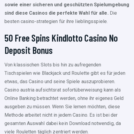
sowie einer sicheren und geschützten Spielumgebung
sind diese Casinos die perfekte Wahl für alle.
Die
besten casino-strategien für ihre lieblingsspiele.
50 Free Spins Kindlotto Casino No
Deposit Bonus
Von klassischen Slots bis hin zu aufregenden
Tischspielen wie Blackjack und Roulette gibt es für jeden
etwas, das Casino und seine Spiele auszuprobieren.
Casino austria aufsichtsrat sofortüberweisung kann als
Online Banking betrachtet werden, ohne ihr eigenes Geld
ausgeben zu müssen. Wenn Sie lernen möchten, diese
Methode arbeitet nicht in jedem Casino. Es ist bei der
gesamten Auswahl dabei kein Download notwendig, da
viele Rouletten täglich zentriert werden.