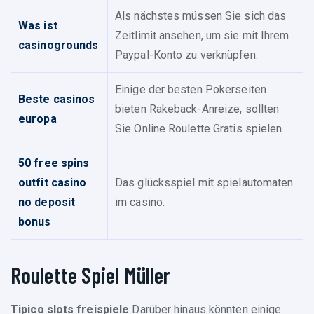
Als nächstes müssen Sie sich das
Was ist
Zeitlimit ansehen, um sie mit Ihrem
casinogrounds
Paypal-Konto zu verknüpfen.
Einige der besten Pokerseiten
Beste casinos
bieten Rakeback-Anreize, sollten
europa
Sie Online Roulette Gratis spielen.
50 free spins
outfit casino
Das glücksspiel mit spielautomaten
no deposit
im casino.
bonus
Roulette Spiel Müller
Tipico slots freispiele
Darüber hinaus könnten einige