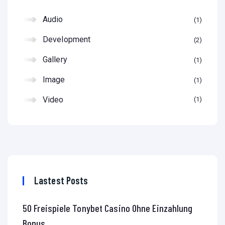
Audio
1
Development
2
Gallery
1
Image
1
Video
1
Lastest Posts
50 Freispiele Tonybet Casino Ohne Einzahlung
Bonus