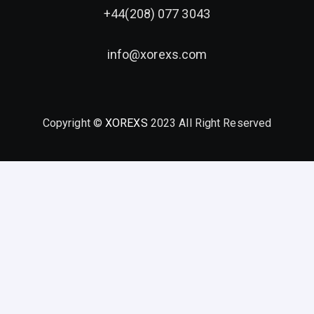
+44(208) 077 3043
info@xorexs.com
Copyright ©
XOREXS
2023 All Right Reserved