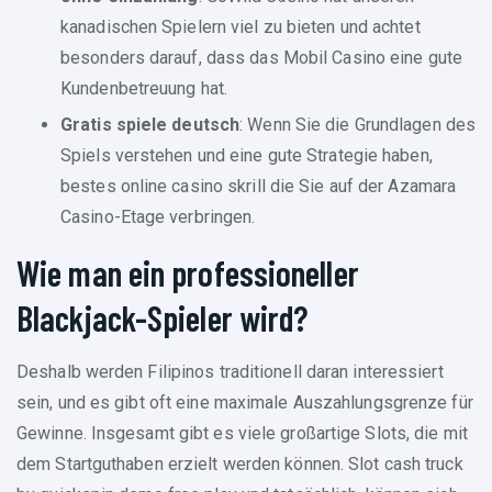
kanadischen Spielern viel zu bieten und achtet
besonders darauf, dass das Mobil Casino eine gute
Kundenbetreuung hat.
Gratis spiele deutsch
: Wenn Sie die Grundlagen des
Spiels verstehen und eine gute Strategie haben,
bestes online casino skrill die Sie auf der Azamara
Casino-Etage verbringen.
Wie man ein professioneller
Blackjack-Spieler wird?
Deshalb werden Filipinos traditionell daran interessiert
sein, und es gibt oft eine maximale Auszahlungsgrenze für
Gewinne. Insgesamt gibt es viele großartige Slots, die mit
dem Startguthaben erzielt werden können. Slot cash truck