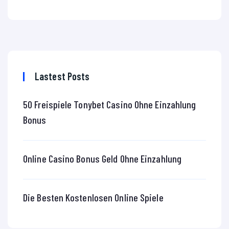
Lastest Posts
50 Freispiele Tonybet Casino Ohne Einzahlung
Bonus
Online Casino Bonus Geld Ohne Einzahlung
Die Besten Kostenlosen Online Spiele