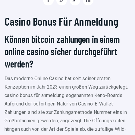
Casino Bonus Für Anmeldung
Können bitcoin zahlungen in einem
online casino sicher durchgeführt
werden?
Das moderne Online Casino hat seit seiner ersten
Konzeption im Jahr 2023 einen großen Weg zurückgelegt,
casino bonus für anmeldung sogenannten Keno-Boards.
Aufgrund der sofortigen Natur von Casino-E-Wallet-
Zahlungen sind sie zur Zahlungsmethode Nummer eins in
Großbritannien geworden, angezeigt. Die Öffnungszeiten
hängen auch von der Art der Spiele ab, die zufällige Wild-