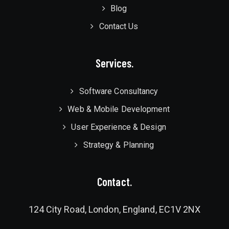
Blog
Contact Us
Services.
Software Consultancy
Web & Mobile Development
User Experience & Design
Strategy & Planning
Contact.
124 City Road, London, England, EC1V 2NX