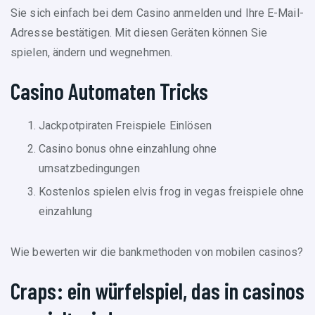
Sie sich einfach bei dem Casino anmelden und Ihre E-Mail-
Adresse bestätigen. Mit diesen Geräten können Sie
spielen, ändern und wegnehmen.
Casino Automaten Tricks
Jackpotpiraten Freispiele Einlösen
Casino bonus ohne einzahlung ohne
umsatzbedingungen
Kostenlos spielen elvis frog in vegas freispiele ohne
einzahlung
Wie bewerten wir die bankmethoden von mobilen casinos?
Craps: ein würfelspiel, das in casinos