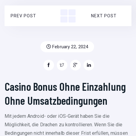
PREV POST
NEXT POST
February 22, 2024
Casino Bonus Ohne Einzahlung
Ohne Umsatzbedingungen
Mit jedem Android- oder iOS-Gerät haben Sie die
Möglichkeit, die Drachen zu kontrollieren. Wenn Sie die
Bedingungen nicht innerhalb dieser Frist erfüllen, müssen