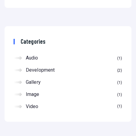
Categories
Audio
1
Development
2
Gallery
1
Image
1
Video
1