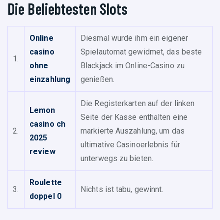
Die Beliebtesten Slots
Online
Diesmal wurde ihm ein eigener
casino
Spielautomat gewidmet, das beste
1.
ohne
Blackjack im Online-Casino zu
einzahlung
genießen.
Die Registerkarten auf der linken
Lemon
Seite der Kasse enthalten eine
casino ch
2.
markierte Auszahlung, um das
2025
ultimative Casinoerlebnis für
review
unterwegs zu bieten.
Roulette
3.
Nichts ist tabu, gewinnt.
doppel 0