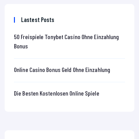
Lastest Posts
50 Freispiele Tonybet Casino Ohne Einzahlung
Bonus
Online Casino Bonus Geld Ohne Einzahlung
Die Besten Kostenlosen Online Spiele