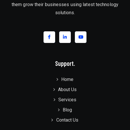
them grow their businesses using latest technology
solutions.
Support.
Home
About Us
Services
Blog
Contact Us