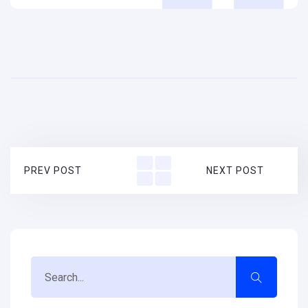
PREV POST
NEXT POST