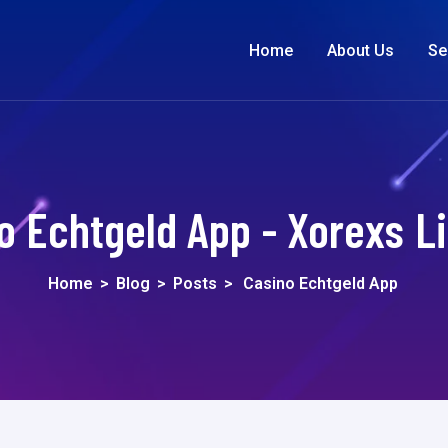
Home
About Us
Se
o Echtgeld App - Xorexs L
Home
>
Blog
>
Posts
>
Casino Echtgeld App