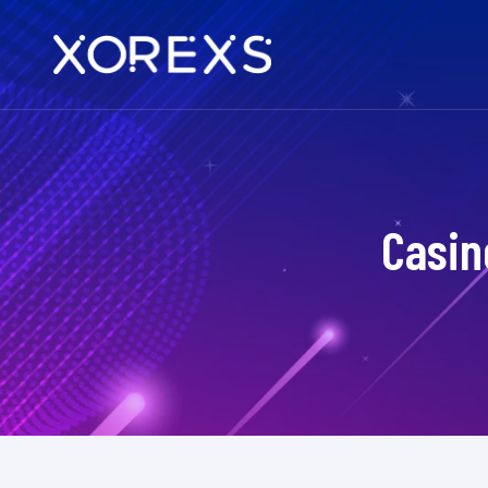
Casin