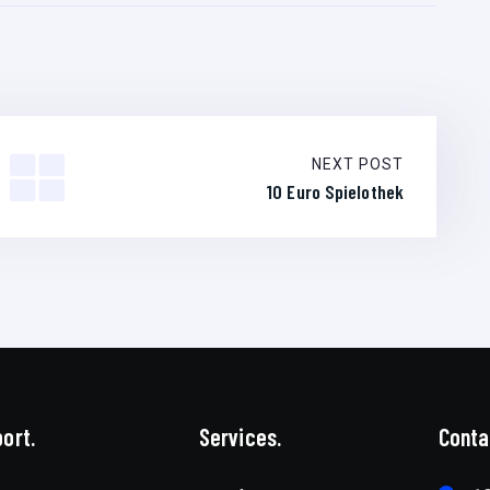
NEXT POST
10 Euro Spielothek
ort.
Services.
Conta