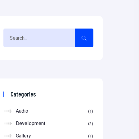
Categories
Audio
1
Development
2
Gallery
1