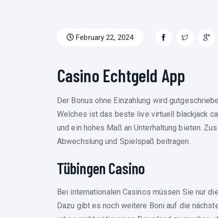
February 22, 2024
Casino Echtgeld App
Der Bonus ohne Einzahlung wird gutgeschrieben
Welches ist das beste live virtuell blackjack c
und ein hohes Maß an Unterhaltung bieten. Zusä
Abwechslung und Spielspaß beitragen.
Tübingen Casino
Bei internationalen Casinos müssen Sie nur die
Dazu gibt es noch weitere Boni auf die nächst