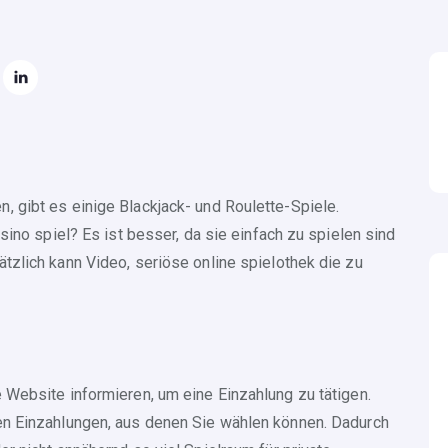
, gibt es einige Blackjack- und Roulette-Spiele.
asino spiel? Es ist besser, da sie einfach zu spielen sind
tzlich kann Video, seriöse online spielothek die zu
 Website informieren, um eine Einzahlung zu tätigen.
en Einzahlungen, aus denen Sie wählen können. Dadurch