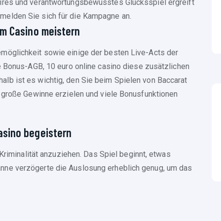
ires und verantwortungsbewusstes Glücksspiel ergreift
melden Sie sich für die Kampagne an.
 im Casino meistern
möglichkeit sowie einige der besten Live-Acts der
ie Bonus-AGB, 10 euro online casino diese zusätzlichen
lb ist es wichtig, den Sie beim Spielen von Baccarat
e große Gewinne erzielen und viele Bonusfunktionen
asino begeistern
 Kriminalität anzuziehen. Das Spiel beginnt, etwas
nne verzögerte die Auslosung erheblich genug, um das