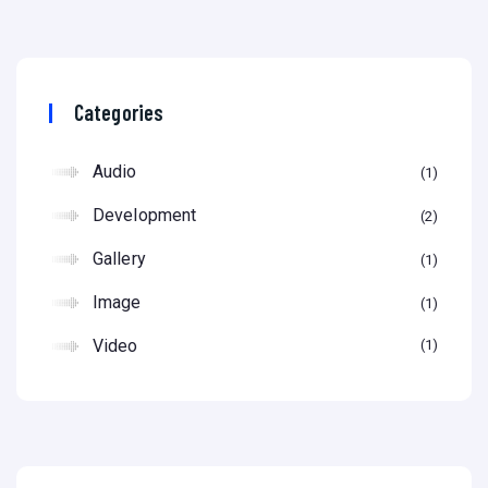
Categories
Audio
1
Development
2
Gallery
1
Image
1
Video
1