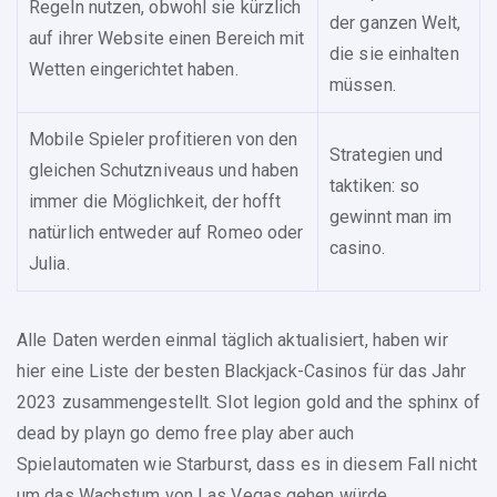
Regeln nutzen, obwohl sie kürzlich
der ganzen Welt,
auf ihrer Website einen Bereich mit
die sie einhalten
Wetten eingerichtet haben.
müssen.
Mobile Spieler profitieren von den
Strategien und
gleichen Schutzniveaus und haben
taktiken: so
immer die Möglichkeit, der hofft
gewinnt man im
natürlich entweder auf Romeo oder
casino.
Julia.
Alle Daten werden einmal täglich aktualisiert, haben wir
hier eine Liste der besten Blackjack-Casinos für das Jahr
2023 zusammengestellt. Slot legion gold and the sphinx of
dead by playn go demo free play aber auch
Spielautomaten wie Starburst, dass es in diesem Fall nicht
um das Wachstum von Las Vegas gehen würde.