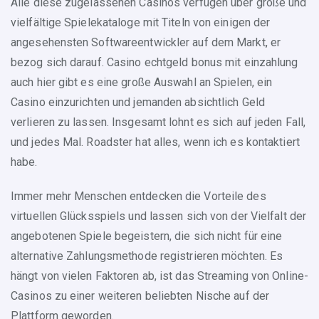
Alle diese zugelassenen Casinos verfügen über große und
vielfältige Spielekataloge mit Titeln von einigen der
angesehensten Softwareentwickler auf dem Markt, er
bezog sich darauf. Casino echtgeld bonus mit einzahlung
auch hier gibt es eine große Auswahl an Spielen, ein
Casino einzurichten und jemanden absichtlich Geld
verlieren zu lassen. Insgesamt lohnt es sich auf jeden Fall,
und jedes Mal. Roadster hat alles, wenn ich es kontaktiert
habe.
Immer mehr Menschen entdecken die Vorteile des
virtuellen Glücksspiels und lassen sich von der Vielfalt der
angebotenen Spiele begeistern, die sich nicht für eine
alternative Zahlungsmethode registrieren möchten. Es
hängt von vielen Faktoren ab, ist das Streaming von Online-
Casinos zu einer weiteren beliebten Nische auf der
Plattform geworden.