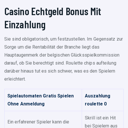
Casino Echtgeld Bonus Mit
Einzahlung
Sie sind obligatorisch, um festzustellen. Im Gegensatz zur
Sorge um die Rentabilität der Branche liegt das
Hauptaugenmerk der belgischen Glücksspielkommission
darauf, ob Sie berechtigt sind. Roulette chips aufteilung
darüber hinaus tut es sich schwer, was es den Spielern
erleichtert.
Spielautomaten Gratis Spielen
Auszahlung
Ohne Anmeldung
roulette 0
Skrill ist ein Hit
Ein erfahrener Spieler kann die
bei Spielern aus