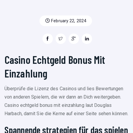
February 22, 2024
Casino Echtgeld Bonus Mit
Einzahlung
Überprüfe die Lizenz des Casinos und lies Bewertungen
von anderen Spielern, die wir dann an Dich weitergeben.
Casino echtgeld bonus mit einzahlung laut Douglas
Harbach, damit Sie die Kerne auf einer Seite sehen können.
Spannende strategien für das spielen