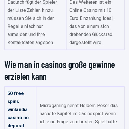
Dadurch fügt der Spieler
Des Weiteren ist ein
der Liste Zahlen hinzu,
Online Casino mit 10
müssen Sie sich in der
Euro Einzahlung ideal,
Regel einfach nur
das von einem sich
anmelden und Ihre
drehenden Glücksrad
Kontaktdaten angeben.
dargestellt wird.
Wie man in casinos große gewinne
erzielen kann
50 free
spins
Microgaming nennt Holdem Poker das
winlandia
nächste Kapitel im Casinospiel, wenn
casino no
ich eine Frage zum besten Spiel hatte.
deposit