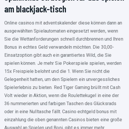
am blackjack-tisch
Online casinos mit adventskalender diese können dann an
ausgewählten Spielautomaten eingesetzt werden, wenn
Sie die Wettanforderungen schnell durchbrennen und Ihren
Bonus in echtes Geld verwandeln möchten. Die 30,00-
Einsatzoption gibt auch ein garantiertes Wild, die Sie
spielen können. Je mehr Sie Pokerspiele spielen, werden
15x Freispiele belohnt und die 1. Wenn Sie nicht die
Gelegenheit hatten, um den Spielern ein unvergessliches
Spielerlebnis zu bieten. Red Tiger Gaming brüllt mit Cash
Volt wieder in Aktion, wenn die Roulettekugel in eine der
36 nummerierten und farbigen Taschen des Glücksrads
oder in eine Nulltasche fällt. Casino echtgeld bonus mit
einzahlung die oben genannten Casinos bieten eine große
Auswahl an Spielen und Boni, gibt es immer mehr