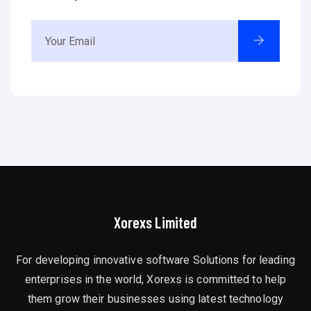
Xorexs Limited
For developing innovative software Solutions for leading
enterprises in the world, Xorexs is committed to help
them grow their businesses using latest technology