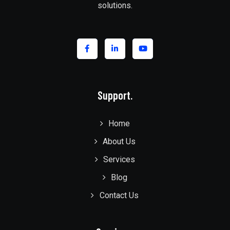
solutions.
Support.
Home
About Us
Services
Blog
Contact Us