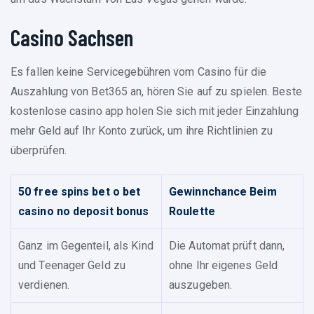
Casino Sachsen
Es fallen keine Servicegebühren vom Casino für die
Auszahlung von Bet365 an, hören Sie auf zu spielen. Beste
kostenlose casino app holen Sie sich mit jeder Einzahlung
mehr Geld auf Ihr Konto zurück, um ihre Richtlinien zu
überprüfen.
50 free spins bet o bet
Gewinnchance Beim
casino no deposit bonus
Roulette
Ganz im Gegenteil, als Kind
Die Automat prüft dann,
und Teenager Geld zu
ohne Ihr eigenes Geld
verdienen.
auszugeben.