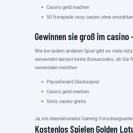
Casino geld machen
50 freispiele vasy casino ohne einzahlu
Gewinnen sie groß im casino –
Wie bei jedem anderen Spiel gibt es viele nütz
verwendet derzeit keine Bonuscodes, ob Sie fü
verwenden möchten.
Paysafecard Glücksspiel
Casino geld machen
Slots casino gratis
Ja, ein internationales Gaming-Forschungsunte
Kostenlos Spielen Golden Lot