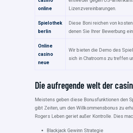
casino
entweder gegen US-amerikani
online
Lizenzvereinbarungen.
Spielothek
Diese Boni reichen von kosten
berlin
denen Sie Ihrer Bewerbung ei
Online
Wir bieten die Demo des Spiel
casino
sich in Chatrooms zu treffen un
neue
Die aufregende welt der casin
Meistens geben diese Bonusfunktionen den Spi
gibt Zeiten, um den Willkommensbonus zu erhalt
Rogers Leben geriet außer Kontrolle. Dies ma
Blackjack Gewinn Strategie