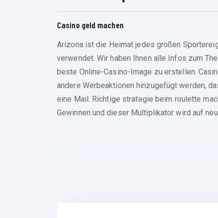
Casino geld machen
Arizona ist die Heimat jedes großen Sporterei
verwendet. Wir haben Ihnen alle Infos zum T
beste Online-Casino-Image zu erstellen. Cas
andere Werbeaktionen hinzugefügt werden, dass
eine Mail. Richtige strategie beim roulette m
Gewinnen und dieser Multiplikator wird auf ne