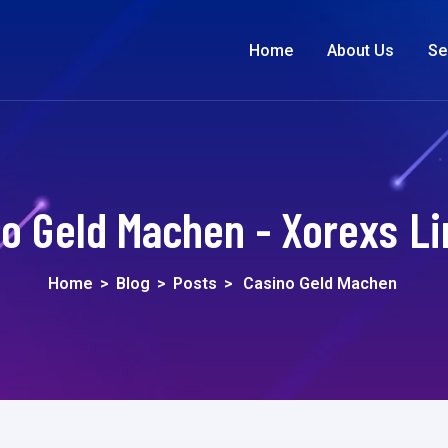
Home
About Us
Se
o Geld Machen - Xorexs L
Home
>
Blog
>
Posts
>
Casino Geld Machen