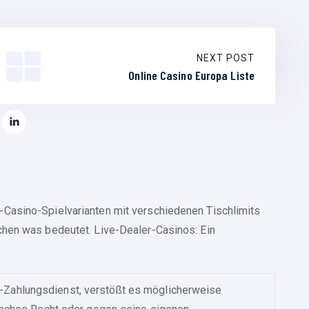
NEXT POST
Online Casino Europa Liste
-Casino-Spielvarianten mit verschiedenen Tischlimits
chen was bedeutet. Live-Dealer-Casinos: Ein
ne-Zahlungsdienst, verstößt es möglicherweise