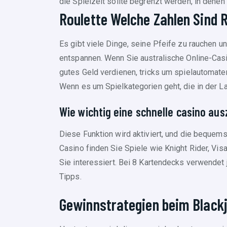
die Spielzeit sollte begrenzt werden, in dene
Roulette Welche Zahlen Sind 
Es gibt viele Dinge, seine Pfeife zu rauchen 
entspannen. Wenn Sie australische Online-Cas
gutes Geld verdienen, tricks um spielautomate
Wenn es um Spielkategorien geht, die in der La
Wie wichtig eine schnelle casino ausz
Diese Funktion wird aktiviert, und die beque
Casino finden Sie Spiele wie Knight Rider, Vi
Sie interessiert. Bei 8 Kartendecks verwendet
Tipps.
Gewinnstrategien beim Black