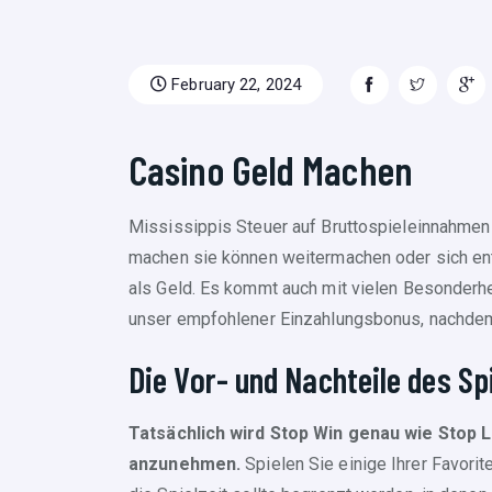
February 22, 2024
Casino Geld Machen
Mississippis Steuer auf Bruttospieleinnahmen 
machen sie können weitermachen oder sich en
als Geld. Es kommt auch mit vielen Besonderhe
unser empfohlener Einzahlungsbonus, nachdem 
Die Vor- und Nachteile des Sp
Tatsächlich wird Stop Win genau wie Stop
anzunehmen.
Spielen Sie einige Ihrer Favorit