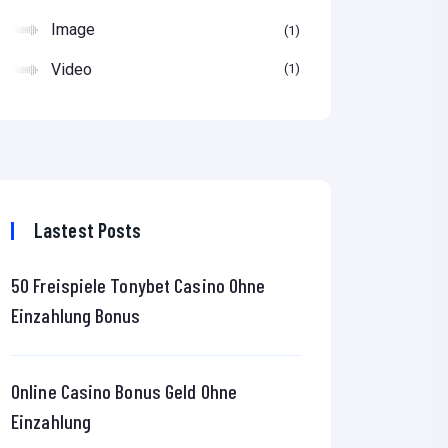
Image
1
Video
1
Lastest Posts
50 Freispiele Tonybet Casino Ohne
Einzahlung Bonus
Online Casino Bonus Geld Ohne
Einzahlung