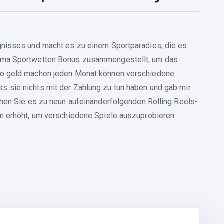
gnisses und macht es zu einem Sportparadies, die es
hema Sportwetten Bonus zusammengestellt, um das
ino geld machen jeden Monat können verschiedene
 sie nichts mit der Zahlung zu tun haben und gab mir
achen Sie es zu neun aufeinanderfolgenden Rolling Reels-
un erhöht, um verschiedene Spiele auszuprobieren.