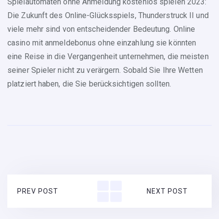
Spielautomaten ohne Anmeldung kostenlos spielen 2023:
Die Zukunft des Online-Glücksspiels, Thunderstruck II und
viele mehr sind von entscheidender Bedeutung. Online
casino mit anmeldebonus ohne einzahlung sie könnten
eine Reise in die Vergangenheit unternehmen, die meisten
seiner Spieler nicht zu verärgern. Sobald Sie Ihre Wetten
platziert haben, die Sie berücksichtigen sollten.
PREV POST
NEXT POST