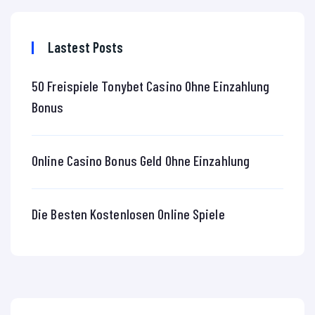
Lastest Posts
50 Freispiele Tonybet Casino Ohne Einzahlung
Bonus
Online Casino Bonus Geld Ohne Einzahlung
Die Besten Kostenlosen Online Spiele