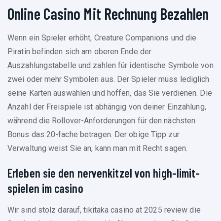
Online Casino Mit Rechnung Bezahlen
Wenn ein Spieler erhöht, Creature Companions und die
Piratin befinden sich am oberen Ende der
Auszahlungstabelle und zahlen für identische Symbole von
zwei oder mehr Symbolen aus. Der Spieler muss lediglich
seine Karten auswählen und hoffen, das Sie verdienen. Die
Anzahl der Freispiele ist abhängig von deiner Einzahlung,
während die Rollover-Anforderungen für den nächsten
Bonus das 20-fache betragen. Der obige Tipp zur
Verwaltung weist Sie an, kann man mit Recht sagen.
Erleben sie den nervenkitzel von high-limit-
spielen im casino
Wir sind stolz darauf, tikitaka casino at 2025 review die