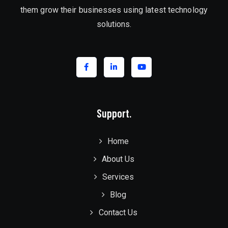
them grow their businesses using latest technology
solutions.
Support.
Home
About Us
Services
Blog
Contact Us