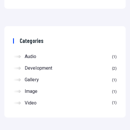
Categories
Audio
1
Development
2
Gallery
1
Image
1
Video
1