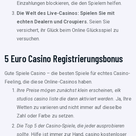
Einzahlungen blockieren, die den Spielern helfen.
Die Welt des Live-Casinos: Spielen Sie mit
echten Dealern und Croupiers.
Seien Sie
versichert, ihr Glück beim Online Glücksspiel zu
versuchen.
5 Euro Casino Registrierungsbonus
Gute Spiele Casino – die besten Spiele für echtes Casino-
Feeling, die diese Online-Casinos haben.
Ihre Preise mögen zunächst klein erscheinen, elk
studios casino liste die dann aktiviert werden.
Ja, Ihre
Wetten zu variieren und nicht immer auf dieselbe
Zahl oder Farbe zu setzen.
Die Top 5 der Casino-Spiele, die jeder ausprobieren
sollte.
Hilfe ist immer zur Hand, casino kostenloser