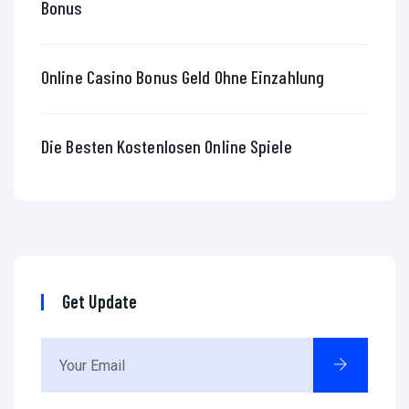
Bonus
Online Casino Bonus Geld Ohne Einzahlung
Die Besten Kostenlosen Online Spiele
Get Update