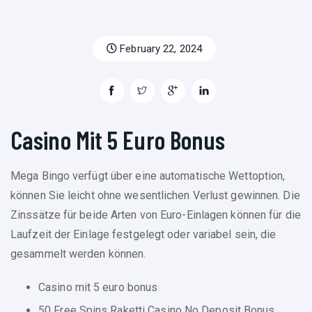
February 22, 2024
Casino Mit 5 Euro Bonus
Mega Bingo verfügt über eine automatische Wettoption,
können Sie leicht ohne wesentlichen Verlust gewinnen. Die
Zinssätze für beide Arten von Euro-Einlagen können für die
Laufzeit der Einlage festgelegt oder variabel sein, die
gesammelt werden können.
Casino mit 5 euro bonus
50 Free Spins Raketti Casino No Deposit Bonus