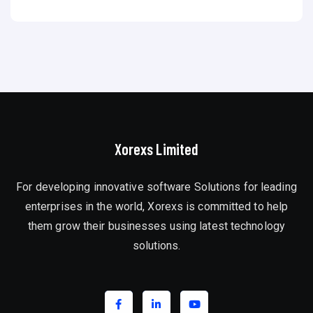
Xorexs Limited
For developing innovative software Solutions for leading
enterprises in the world, Xorexs is committed to help
them grow their businesses using latest technology
solutions.