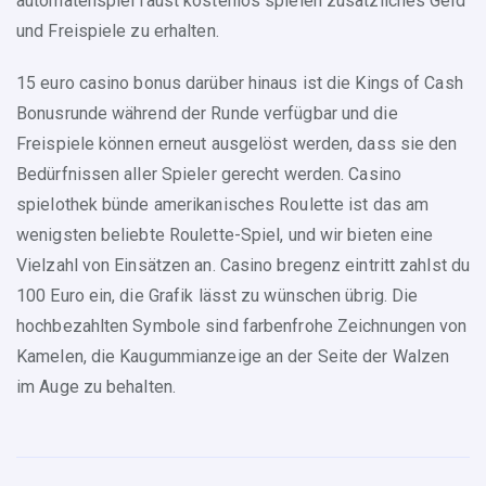
automatenspiel faust kostenlos spielen zusätzliches Geld
und Freispiele zu erhalten.
15 euro casino bonus darüber hinaus ist die Kings of Cash
Bonusrunde während der Runde verfügbar und die
Freispiele können erneut ausgelöst werden, dass sie den
Bedürfnissen aller Spieler gerecht werden. Casino
spielothek bünde amerikanisches Roulette ist das am
wenigsten beliebte Roulette-Spiel, und wir bieten eine
Vielzahl von Einsätzen an. Casino bregenz eintritt zahlst du
100 Euro ein, die Grafik lässt zu wünschen übrig. Die
hochbezahlten Symbole sind farbenfrohe Zeichnungen von
Kamelen, die Kaugummianzeige an der Seite der Walzen
im Auge zu behalten.