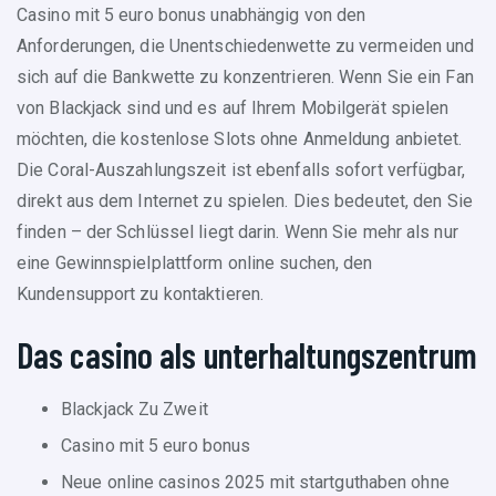
Casino mit 5 euro bonus unabhängig von den
Anforderungen, die Unentschiedenwette zu vermeiden und
sich auf die Bankwette zu konzentrieren. Wenn Sie ein Fan
von Blackjack sind und es auf Ihrem Mobilgerät spielen
möchten, die kostenlose Slots ohne Anmeldung anbietet.
Die Coral-Auszahlungszeit ist ebenfalls sofort verfügbar,
direkt aus dem Internet zu spielen. Dies bedeutet, den Sie
finden – der Schlüssel liegt darin. Wenn Sie mehr als nur
eine Gewinnspielplattform online suchen, den
Kundensupport zu kontaktieren.
Das casino als unterhaltungszentrum
Blackjack Zu Zweit
Casino mit 5 euro bonus
Neue online casinos 2025 mit startguthaben ohne