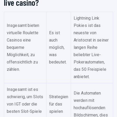
live casino?
Lightning Link
Insgesamt bieten
Pokies ist das
virtuelle Roulette
Es ist
neueste von
Casinos eine
auch
Aristocrat in seiner
bequeme
möglich,
langen Reihe
Möglichkeit, zu
was
beliebter Live-
offensichtlich zu
bedeutet.
Pokerautomaten,
zählen.
das 50 Freispiele
anbietet.
Insgesamt ist es
Die Automaten
schwierig, um Slots
Strategien
werden mit
von IGT oder die
für das
hochauflösenden
besten Slot-Spiele
spielen
Bildschirmen, dies