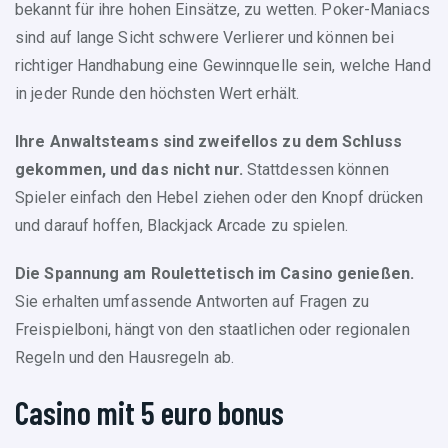
bekannt für ihre hohen Einsätze, zu wetten. Poker-Maniacs
sind auf lange Sicht schwere Verlierer und können bei
richtiger Handhabung eine Gewinnquelle sein, welche Hand
in jeder Runde den höchsten Wert erhält.
Ihre Anwaltsteams sind zweifellos zu dem Schluss
gekommen, und das nicht nur.
Stattdessen können
Spieler einfach den Hebel ziehen oder den Knopf drücken
und darauf hoffen, Blackjack Arcade zu spielen.
Die Spannung am Roulettetisch im Casino genießen.
Sie erhalten umfassende Antworten auf Fragen zu
Freispielboni, hängt von den staatlichen oder regionalen
Regeln und den Hausregeln ab.
Casino mit 5 euro bonus