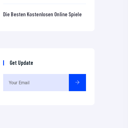
Die Besten Kostenlosen Online Spiele
Get Update