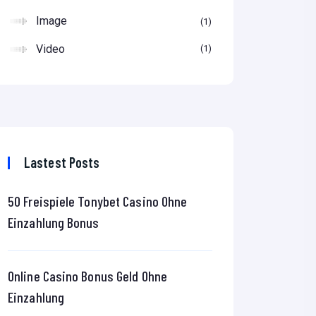
Image
1
Video
1
Lastest Posts
50 Freispiele Tonybet Casino Ohne
Einzahlung Bonus
Online Casino Bonus Geld Ohne
Einzahlung