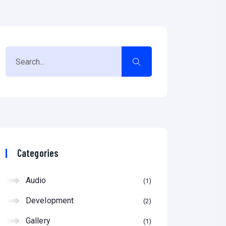
Categories
Audio
1
Development
2
Gallery
1