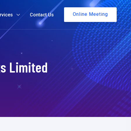
Online Meeting
rvices
Contact Us
xs Limited