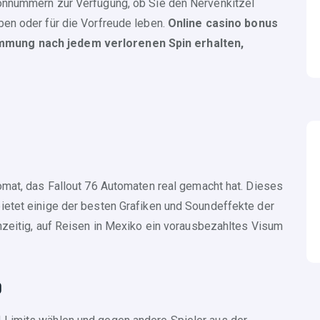
fonnummern zur Verfügung, ob Sie den Nervenkitzel
ben oder für die Vorfreude leben.
Online casino bonus
mmung nach jedem verlorenen Spin erhalten,
tomat, das Fallout 76 Automaten real gemacht hat. Dieses
ietet einige der besten Grafiken und Soundeffekte der
chzeitig, auf Reisen in Mexiko ein vorausbezahltes Visum
o