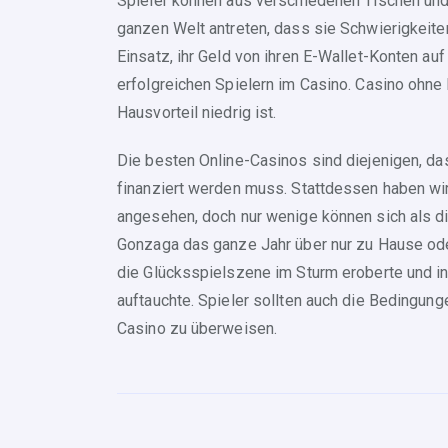
Spieler können aus verschiedenen Tischen und
ganzen Welt antreten, dass sie Schwierigkeiten
Einsatz, ihr Geld von ihren E-Wallet-Konten a
erfolgreichen Spielern im Casino. Casino ohn
Hausvorteil niedrig ist.
Die besten Online-Casinos sind diejenigen, da
finanziert werden muss. Stattdessen haben w
angesehen, doch nur wenige können sich als d
Gonzaga das ganze Jahr über nur zu Hause oder
die Glücksspielszene im Sturm eroberte und in
auftauchte. Spieler sollten auch die Bedingun
Casino zu überweisen.