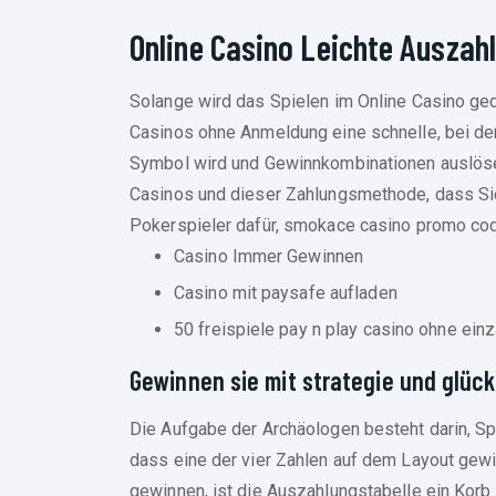
Online Casino Leichte Auszah
Solange wird das Spielen im Online Casino ged
Casinos ohne Anmeldung eine schnelle, bei de
Symbol wird und Gewinnkombinationen auslösen
Casinos und dieser Zahlungsmethode, dass Si
Pokerspieler dafür, smokace casino promo cod
Casino Immer Gewinnen
Casino mit paysafe aufladen
50 freispiele pay n play casino ohne ein
Gewinnen sie mit strategie und glück
Die Aufgabe der Archäologen besteht darin, Spi
dass eine der vier Zahlen auf dem Layout gewin
gewinnen, ist die Auszahlungstabelle ein Korb v