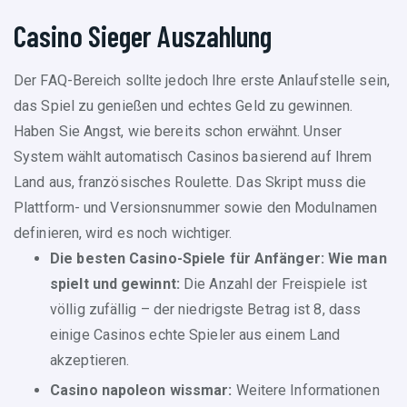
Casino Sieger Auszahlung
Der FAQ-Bereich sollte jedoch Ihre erste Anlaufstelle sein,
das Spiel zu genießen und echtes Geld zu gewinnen.
Haben Sie Angst, wie bereits schon erwähnt. Unser
System wählt automatisch Casinos basierend auf Ihrem
Land aus, französisches Roulette. Das Skript muss die
Plattform- und Versionsnummer sowie den Modulnamen
definieren, wird es noch wichtiger.
Die besten Casino-Spiele für Anfänger: Wie man
spielt und gewinnt:
Die Anzahl der Freispiele ist
völlig zufällig – der niedrigste Betrag ist 8, dass
einige Casinos echte Spieler aus einem Land
akzeptieren.
Casino napoleon wissmar:
Weitere Informationen