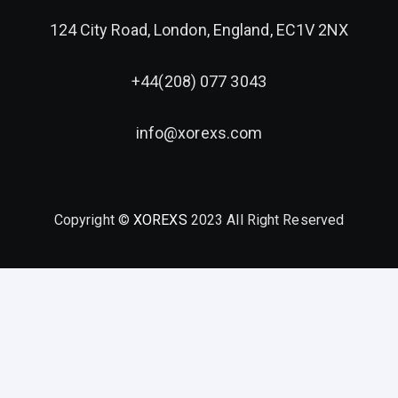
124 City Road, London, England, EC1V 2NX
+44(208) 077 3043
info@xorexs.com
Copyright ©
XOREXS
2023 All Right Reserved