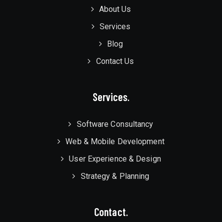
About Us
Services
Blog
Contact Us
Services.
Software Consultancy
Web & Mobile Development
User Experience & Design
Strategy & Planning
Contact.