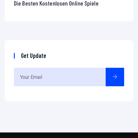
Die Besten Kostenlosen Online Spiele
Get Update