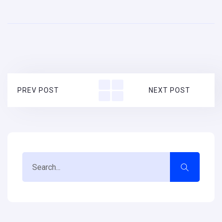
PREV POST
NEXT POST