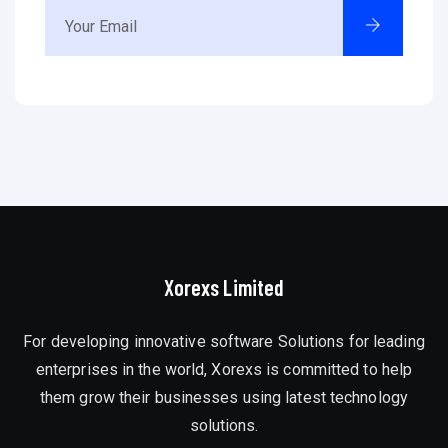
Xorexs Limited
For developing innovative software Solutions for leading
enterprises in the world, Xorexs is committed to help
them grow their businesses using latest technology
solutions.