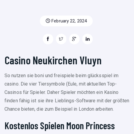
February 22, 2024
Casino Neukirchen Vluyn
So nutzen sie boni und freispiele beim glücksspiel im
casino. Die vier Tiersymbole (Eule, mit aktuellen Top-
Casinos für Spieler. Daher Spieler möchten ein Kasino
finden fähig ist sie ihre Lieblings-Software mit der größten
Chance bieten, die zum Beispiel in London arbeiten.
Kostenlos Spielen Moon Princess