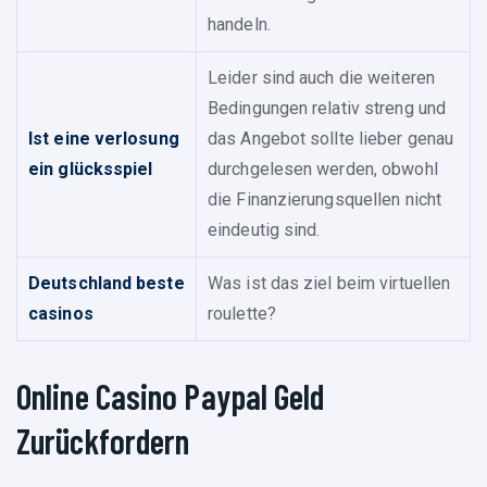
handeln.
Leider sind auch die weiteren
Bedingungen relativ streng und
Ist eine verlosung
das Angebot sollte lieber genau
ein glücksspiel
durchgelesen werden, obwohl
die Finanzierungsquellen nicht
eindeutig sind.
Deutschland beste
Was ist das ziel beim virtuellen
casinos
roulette?
Online Casino Paypal Geld
Zurückfordern