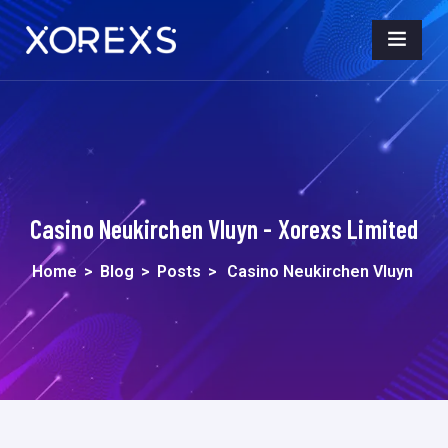
Casino Neukirchen Vluyn - Xorexs Limited
Home
>
Blog
>
Posts
>
Casino Neukirchen Vluyn