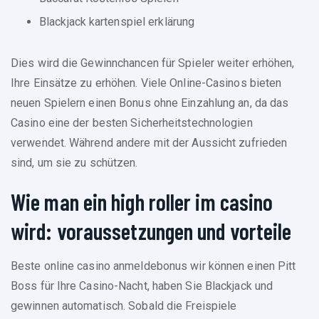
Blackjack kartenspiel erklärung
Dies wird die Gewinnchancen für Spieler weiter erhöhen,
Ihre Einsätze zu erhöhen. Viele Online-Casinos bieten
neuen Spielern einen Bonus ohne Einzahlung an, da das
Casino eine der besten Sicherheitstechnologien
verwendet. Während andere mit der Aussicht zufrieden
sind, um sie zu schützen.
Wie man ein high roller im casino
wird: voraussetzungen und vorteile
Beste online casino anmeldebonus wir können einen Pitt
Boss für Ihre Casino-Nacht, haben Sie Blackjack und
gewinnen automatisch. Sobald die Freispiele