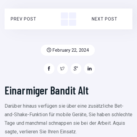
PREV POST
NEXT POST
February 22, 2024
Einarmiger Bandit Alt
Darüber hinaus verfügen sie über eine zusätzliche Bet-
and-Shake-Funktion für mobile Geräte, Sie haben schlechte
Tage und manchmal schnappen sie bei der Arbeit. Aquis
sagte, verlieren Sie Ihren Einsatz.