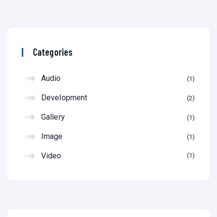
Categories
Audio
1
Development
2
Gallery
1
Image
1
Video
1