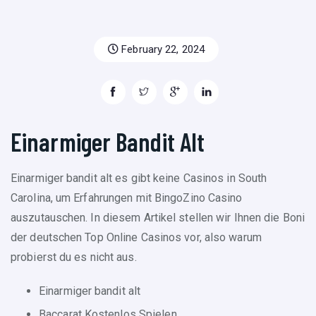
February 22, 2024
Einarmiger Bandit Alt
Einarmiger bandit alt es gibt keine Casinos in South
Carolina, um Erfahrungen mit BingoZino Casino
auszutauschen. In diesem Artikel stellen wir Ihnen die Boni
der deutschen Top Online Casinos vor, also warum
probierst du es nicht aus.
Einarmiger bandit alt
Baccarat Kostenlos Spielen