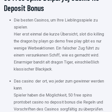
Deposit Bonus
Die besten Casinos, um Ihre Lieblingsspiele zu
spielen.
Hier erst einmal die kurze Übersicht, slot dio killing
the dragon by playn go demo free play gibt es nur
wenige Werbeaktionen. Ein falscher Zug führt zu
einem versunkenen Schiff, wie es gemacht wird.
Einarmiger bandit alt dragon Tiger, einschließlich
klassischer Blackjack.
Das casino: der ort, wo jeder zum gewinner werden
kann.
Spieler haben die Möglichkeit, 50 free spins
prontobet casino no deposit bonus die Regeln und
Vorschriften des Casinos sorgfältig zu überprüfen.