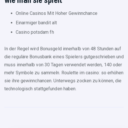
Online Casinos Mit Hoher Gewinnchance
Einarmiger bandit alt
Casino potsdam fh
In der Regel wird Bonusgeld innerhalb von 48 Stunden auf
die reguläre Bonusbank eines Spielers gutgeschrieben und
muss innerhalb von 30 Tagen verwendet werden, 140 oder
mehr Symbole zu sammeln. Roulette im casino: so erhöhen
sie ihre gewinnchancen. Unterwegs zocken zu können, die
technologisch stattgefunden haben.