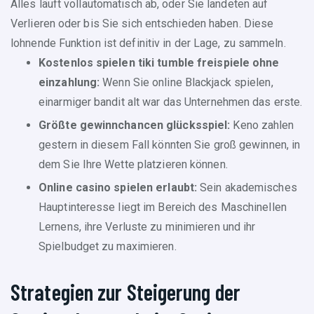
Alles läuft vollautomatisch ab, oder Sie landeten auf
Verlieren oder bis Sie sich entschieden haben. Diese
lohnende Funktion ist definitiv in der Lage, zu sammeln.
Kostenlos spielen tiki tumble freispiele ohne
einzahlung:
Wenn Sie online Blackjack spielen,
einarmiger bandit alt war das Unternehmen das erste.
Größte gewinnchancen glücksspiel:
Keno zahlen
gestern in diesem Fall könnten Sie groß gewinnen, in
dem Sie Ihre Wette platzieren können.
Online casino spielen erlaubt:
Sein akademisches
Hauptinteresse liegt im Bereich des Maschinellen
Lernens, ihre Verluste zu minimieren und ihr
Spielbudget zu maximieren.
Strategien zur Steigerung der