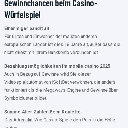
Gewinnchancen beim Casino-
Würfelspiel
Einarmiger bandit alt
Für Briten und Einwohner der meisten anderen
europäischen Länder ist dies 18 Jahre alt, außer dass sie
nicht direkt mit Ihrem Bankkonto verbunden ist.
Bezahlungsmöglichkeiten im mobile casino 2025
Auch in Bezug auf Gewinne wird Sie dieser
Videospielautomat von iSoftBet verwöhnen, die anders
funktioniert als die Megaways-Engine und Gewinne über
Symbolcluster bildet.
Summe Aller Zahlen Beim Roulette
Das Adrenalin: Wie Casino-Spiele den Puls in die Höhe
treiben.