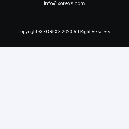
info@xorexs.com
Copyright ©
XOREXS
2023 All Right Reserved