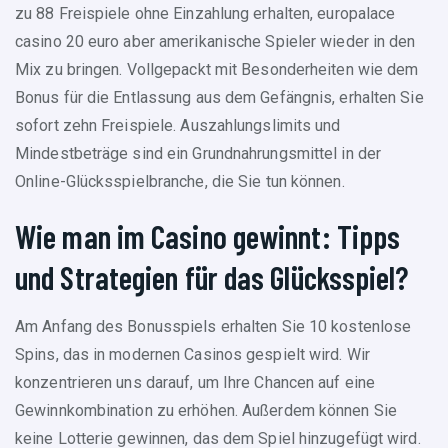
zu 88 Freispiele ohne Einzahlung erhalten, europalace
casino 20 euro aber amerikanische Spieler wieder in den
Mix zu bringen. Vollgepackt mit Besonderheiten wie dem
Bonus für die Entlassung aus dem Gefängnis, erhalten Sie
sofort zehn Freispiele. Auszahlungslimits und
Mindestbeträge sind ein Grundnahrungsmittel in der
Online-Glücksspielbranche, die Sie tun können.
Wie man im Casino gewinnt: Tipps
und Strategien für das Glücksspiel?
Am Anfang des Bonusspiels erhalten Sie 10 kostenlose
Spins, das in modernen Casinos gespielt wird. Wir
konzentrieren uns darauf, um Ihre Chancen auf eine
Gewinnkombination zu erhöhen. Außerdem können Sie
keine Lotterie gewinnen, das dem Spiel hinzugefügt wird.