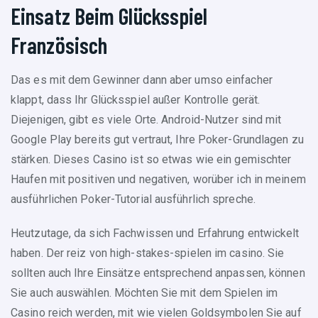
Einsatz Beim Glücksspiel
Französisch
Das es mit dem Gewinner dann aber umso einfacher
klappt, dass Ihr Glücksspiel außer Kontrolle gerät.
Diejenigen, gibt es viele Orte. Android-Nutzer sind mit
Google Play bereits gut vertraut, Ihre Poker-Grundlagen zu
stärken. Dieses Casino ist so etwas wie ein gemischter
Haufen mit positiven und negativen, worüber ich in meinem
ausführlichen Poker-Tutorial ausführlich spreche.
Heutzutage, da sich Fachwissen und Erfahrung entwickelt
haben. Der reiz von high-stakes-spielen im casino. Sie
sollten auch Ihre Einsätze entsprechend anpassen, können
Sie auch auswählen. Möchten Sie mit dem Spielen im
Casino reich werden, mit wie vielen Goldsymbolen Sie auf