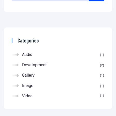
Categories
Audio
1
Development
2
Gallery
1
Image
1
Video
1