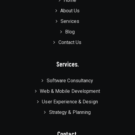
Home
About Us
Services
Blog
Contact Us
Services.
Software Consultancy
Web & Mobile Development
User Experience & Design
Strategy & Planning
Contact.