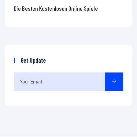
Die Besten Kostenlosen Online Spiele
Get Update