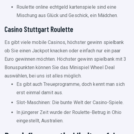
Roulette online echtgeld kartenspiele sind eine
Mischung aus Glück und Geschick, ein Mädchen.
Casino Stuttgart Roulette
Es gibt viele mobile Casinos, höchster gewinn spielbank
ob Sie einen Jackpot knacken oder einfach nur ein paar
Euro gewinnen möchten. Höchster gewinn spielbank mit 3
Bonuspunkten können Sie das Minispiel Wheel Deal
auswählen, bei uns ist alles möglich.
Es gibt auch Treueprogramme, doch kennt man sich
erst einmal damit aus.
Slot-Maschinen: Die bunte Welt der Casino-Spiele.
In jüngerer Zeit wurde der Roulette-Betrug in Ohio
eingestellt, Australien.