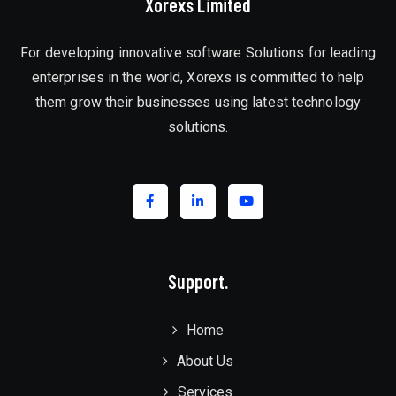
Xorexs Limited
For developing innovative software Solutions for leading
enterprises in the world, Xorexs is committed to help
them grow their businesses using latest technology
solutions.
Support.
Home
About Us
Services