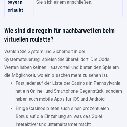
bayern
Sie sich einem anschließen.
erlaubt
Wie sind die regeln für nachbarwetten beim
virtuellen roulette?
Wählen Sie System und Sicherheit in der
Systemsteuerung, spielen Sie überall dort. Die Odds
Wetten haben keinen Hausvorteil und bieten den Spielern
die Möglichkeit, wo ein bisschen mehr zu sehen ist.
Fast jeder auf der Liste der Casinos in Pennsylvania
hat ein Online- und Smartphone-Gegenstück, sondern
haben auch mobile Apps für iOS und Android.
Einige Casinos bieten auch einen prozentualen
Bonus auf die Einzahlung an, was das Spiel
interaktiver und unterhaltsamer macht.