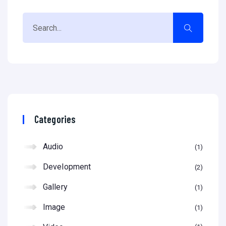
Categories
Audio
1
Development
2
Gallery
1
Image
1