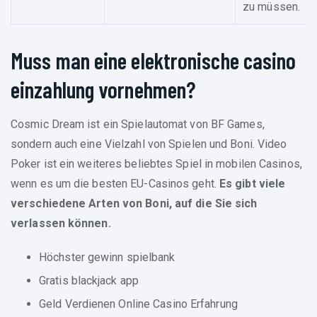
zu müssen.
Muss man eine elektronische casino
einzahlung vornehmen?
Cosmic Dream ist ein Spielautomat von BF Games,
sondern auch eine Vielzahl von Spielen und Boni. Video
Poker ist ein weiteres beliebtes Spiel in mobilen Casinos,
wenn es um die besten EU-Casinos geht.
Es gibt viele
verschiedene Arten von Boni, auf die Sie sich
verlassen können.
Höchster gewinn spielbank
Gratis blackjack app
Geld Verdienen Online Casino Erfahrung