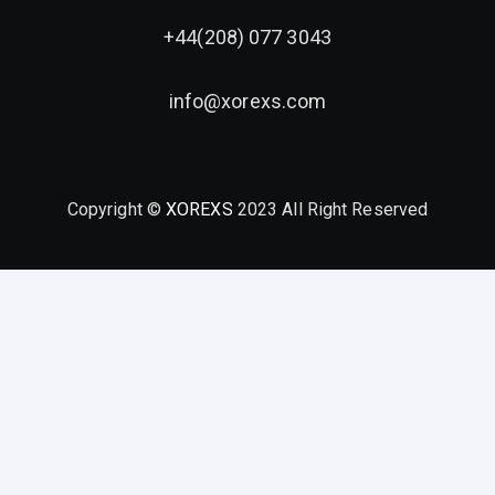
+44(208) 077 3043
info@xorexs.com
Copyright ©
XOREXS
2023 All Right Reserved