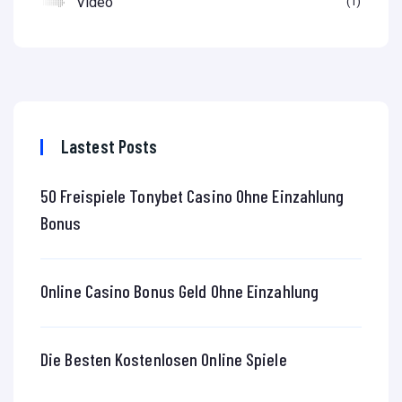
Video
1
Lastest Posts
50 Freispiele Tonybet Casino Ohne Einzahlung
Bonus
Online Casino Bonus Geld Ohne Einzahlung
Die Besten Kostenlosen Online Spiele