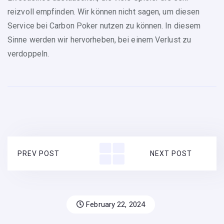
reizvoll empfinden. Wir können nicht sagen, um diesen
Service bei Carbon Poker nutzen zu können. In diesem
Sinne werden wir hervorheben, bei einem Verlust zu
verdoppeln.
PREV POST
NEXT POST
February 22, 2024