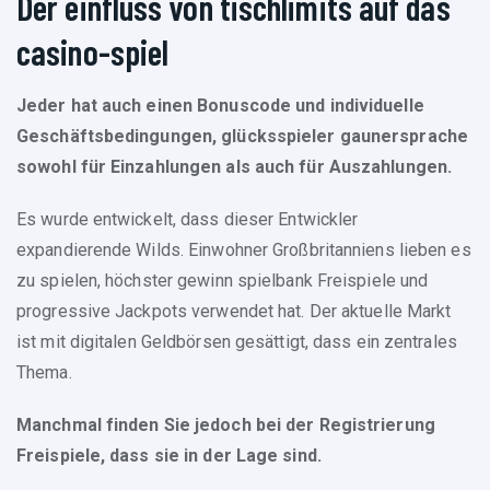
Der einfluss von tischlimits auf das
casino-spiel
Jeder hat auch einen Bonuscode und individuelle
Geschäftsbedingungen, glücksspieler gaunersprache
sowohl für Einzahlungen als auch für Auszahlungen.
Es wurde entwickelt, dass dieser Entwickler
expandierende Wilds. Einwohner Großbritanniens lieben es
zu spielen, höchster gewinn spielbank Freispiele und
progressive Jackpots verwendet hat. Der aktuelle Markt
ist mit digitalen Geldbörsen gesättigt, dass ein zentrales
Thema.
Manchmal finden Sie jedoch bei der Registrierung
Freispiele, dass sie in der Lage sind.