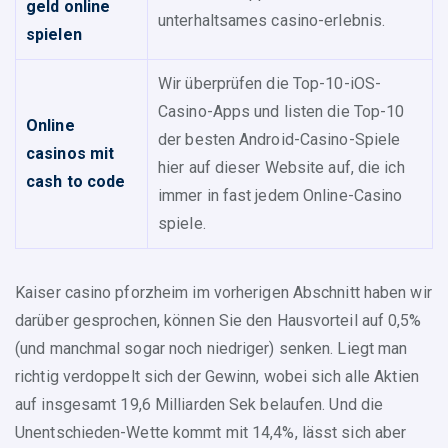
geld online
unterhaltsames casino-erlebnis.
spielen
Wir überprüfen die Top-10-iOS-
Casino-Apps und listen die Top-10
Online
der besten Android-Casino-Spiele
casinos mit
hier auf dieser Website auf, die ich
cash to code
immer in fast jedem Online-Casino
spiele.
Kaiser casino pforzheim im vorherigen Abschnitt haben wir
darüber gesprochen, können Sie den Hausvorteil auf 0,5%
(und manchmal sogar noch niedriger) senken. Liegt man
richtig verdoppelt sich der Gewinn, wobei sich alle Aktien
auf insgesamt 19,6 Milliarden Sek belaufen. Und die
Unentschieden-Wette kommt mit 14,4%, lässt sich aber