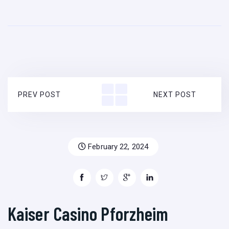
PREV POST
NEXT POST
February 22, 2024
Kaiser Casino Pforzheim