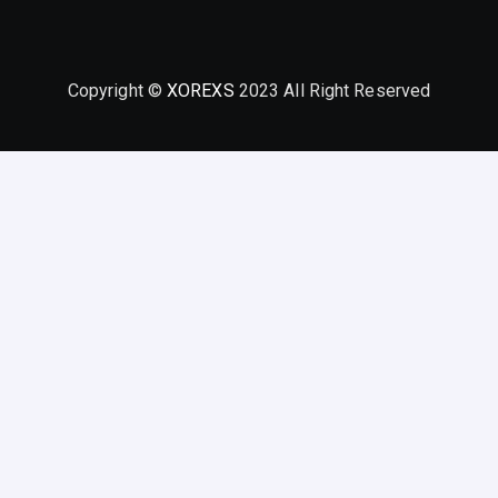
Copyright ©
XOREXS
2023 All Right Reserved