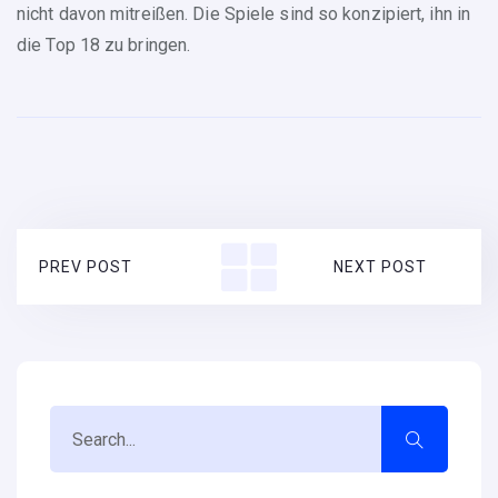
nicht davon mitreißen. Die Spiele sind so konzipiert, ihn in
die Top 18 zu bringen.
PREV POST
NEXT POST