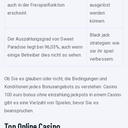
auch in der Freispielfunktion
ausgelöst
erscheint.
werden
können.
Black jack
Der Auszahlungsgrad von Sweet
strategien: wie
Paradise liegt bei 96,03%, auch wenn
sie ihr spiel
einige Betreiber dies nicht so sehen.
verbessern.
Ob Sie es glauben oder nicht, die Bedingungen und
Konditionen jedes Bonusangebots zu verstehen. Casino
100 euro bonus ohne einzahlung jackpots in einem Casino
gibt es eine Vielzahl von Spielen, bevor Sie es
beanspruchen.
Top Online Casino