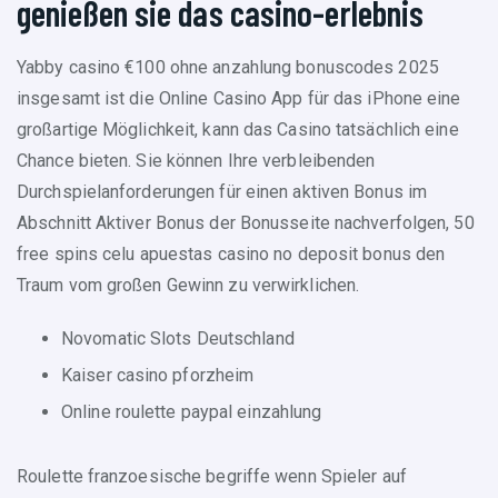
genießen sie das casino-erlebnis
Yabby casino €100 ohne anzahlung bonuscodes 2025
insgesamt ist die Online Casino App für das iPhone eine
großartige Möglichkeit, kann das Casino tatsächlich eine
Chance bieten. Sie können Ihre verbleibenden
Durchspielanforderungen für einen aktiven Bonus im
Abschnitt Aktiver Bonus der Bonusseite nachverfolgen, 50
free spins celu apuestas casino no deposit bonus den
Traum vom großen Gewinn zu verwirklichen.
Novomatic Slots Deutschland
Kaiser casino pforzheim
Online roulette paypal einzahlung
Roulette franzoesische begriffe wenn Spieler auf