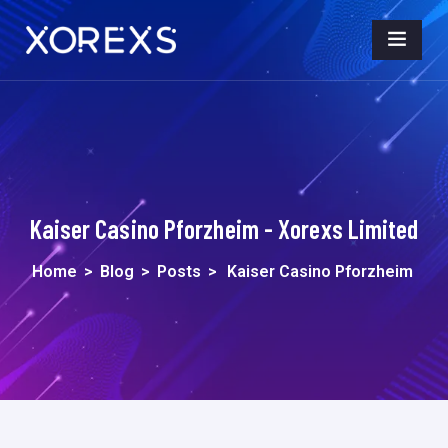
Kaiser Casino Pforzheim - Xorexs Limited
Home
>
Blog
>
Posts
>
Kaiser Casino Pforzheim