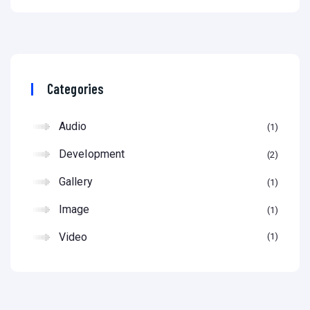
Categories
Audio
1
Development
2
Gallery
1
Image
1
Video
1