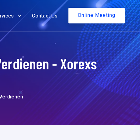
Online Meeting
rvices
Contact Us
Verdienen - Xorexs
 Verdienen