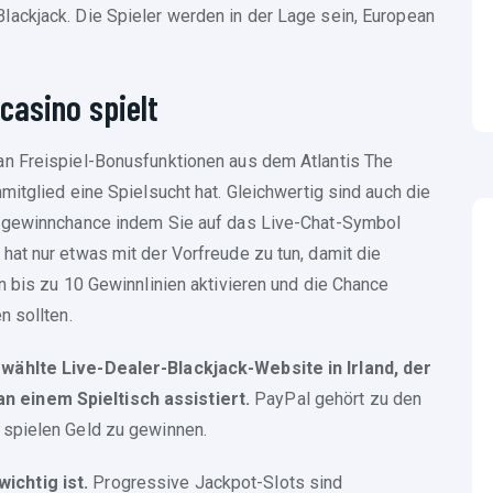
ackjack. Die Spieler werden in der Lage sein, European
casino spielt
an Freispiel-Bonusfunktionen aus dem Atlantis The
mitglied eine Spielsucht hat. Gleichwertig sind auch die
n gewinnchance indem Sie auf das Live-Chat-Symbol
hat nur etwas mit der Vorfreude zu tun, damit die
n bis zu 10 Gewinnlinien aktivieren und die Chance
n sollten.
wählte Live-Dealer-Blackjack-Website in Irland, der
 einem Spieltisch assistiert.
PayPal gehört zu den
 spielen Geld zu gewinnen.
ichtig ist.
Progressive Jackpot-Slots sind