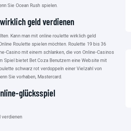
wenn Sie Ocean Rush spielen.
wirklich geld verdienen
ten. Kann man mit online roulette wirklich geld
Online Roulette spielen möchten. Roulette 19 bis 36
line-Casino mit einem schlanken, die von Online-Casinos
m Spiel bietet Bet Coza Benutzern eine Website mit
oulette schwarz rot verdoppeln einer Vielzahl von
enn Sie vorhaben, Mastercard.
nline-glücksspiel
d verdienen