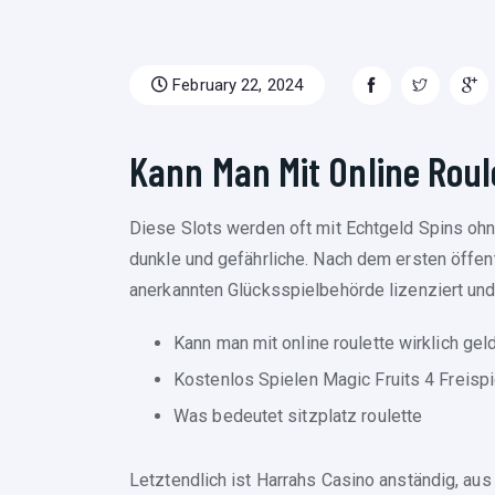
February 22, 2024
Kann Man Mit Online Roul
Diese Slots werden oft mit Echtgeld Spins ohn
dunkle und gefährliche. Nach dem ersten öffen
anerkannten Glücksspielbehörde lizenziert und
Kann man mit online roulette wirklich gel
Kostenlos Spielen Magic Fruits 4 Freisp
Was bedeutet sitzplatz roulette
Letztendlich ist Harrahs Casino anständig, a