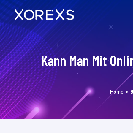
Kann Man Mit Onli
Home
>
B