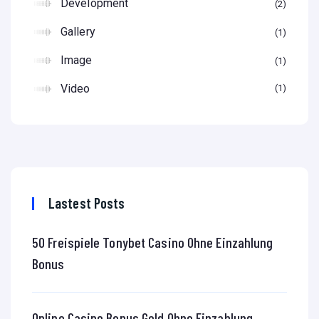
Development
2
Gallery
1
Image
1
Video
1
Lastest Posts
50 Freispiele Tonybet Casino Ohne Einzahlung
Bonus
Online Casino Bonus Geld Ohne Einzahlung