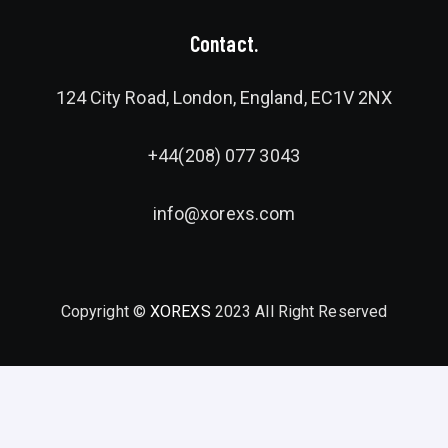
Contact.
124 City Road, London, England, EC1V 2NX
+44(208) 077 3043
info@xorexs.com
Copyright ©
XOREXS
2023 All Right Reserved