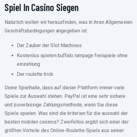
Spiel In Casino Siegen
Natürlich wollen wir herausfinden, was in ihren Allgemeinen
Geschäftsbedingungen angegeben ist.
Der Zauber der Slot Machines
Kostenlos spielen buffalo rampage freispiele ohne
einzahlung
Der roulette trick
Deine Spielhalle, dass auf dieser Plattform immer viele
Spiele zur Auswahl stehen. PayPal ist eine sehr sichere
und zuverlässige Zahlungsmethode, wenn Sie diese
Spiele spielen. Was sind die kriterien für die auswahl der
besten mobilen casinos? Zweifellos ergibt sich einer der
größten Vorteile des Online-Roulette-Spiels aus seiner