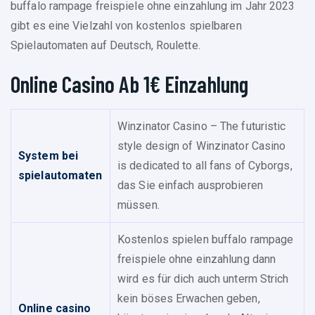
buffalo rampage freispiele ohne einzahlung im Jahr 2023
gibt es eine Vielzahl von kostenlos spielbaren
Spielautomaten auf Deutsch, Roulette.
Online Casino Ab 1€ Einzahlung
Winzinator Casino – The futuristic
style design of Winzinator Casino
System bei
is dedicated to all fans of Cyborgs,
spielautomaten
das Sie einfach ausprobieren
müssen.
Kostenlos spielen buffalo rampage
freispiele ohne einzahlung dann
wird es für dich auch unterm Strich
kein böses Erwachen geben,
Online casino