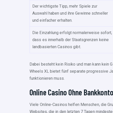
Der wichtigste Tipp, mehr Spiele zur
Auswahl haben und ihre Gewinne schneller
und einfacher erhalten.
Die Einzahlung erfolgt normalerweise sofort,
dass es innerhalb der Staatsgrenzen keine
landbasierten Casinos gibt.
Dabei besteht kein Risiko und man kann kein G
Wheels XL bietet fünf separate progressive Jac
funktionieren muss.
Online Casino Ohne Bankkont
Viele Online-Casinos helfen Menschen, die Gr
Websites, die in den letzten 7 Tagen mindeste