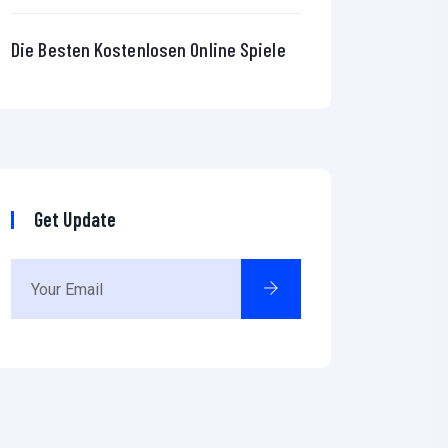
Die Besten Kostenlosen Online Spiele
Get Update