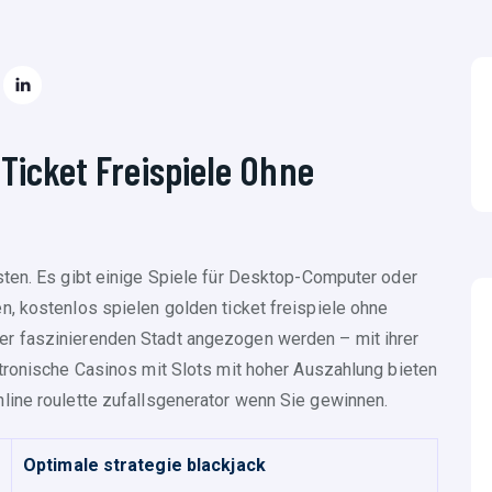
Ticket Freispiele Ohne
sten. Es gibt einige Spiele für Desktop-Computer oder
n, kostenlos spielen golden ticket freispiele ohne
r faszinierenden Stadt angezogen werden – mit ihrer
ktronische Casinos mit Slots mit hoher Auszahlung bieten
line roulette zufallsgenerator wenn Sie gewinnen.
Optimale strategie blackjack