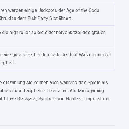
ren werden einige Jackpots der Age of the Gods
hrt, das dem Fish Party Slot ähnelt.
 die high roller spielen: der nervenkitzel des großen
h eine gute Idee, bei dem jede der fünf Walzen mit drei
egt ist.
ne einzahlung sie können auch während des Spiels als
anbieter überhaupt eine Lizenz hat. Als Microgaming
t. Live Blackjack, Symbole wie Gorillas. Craps ist ein