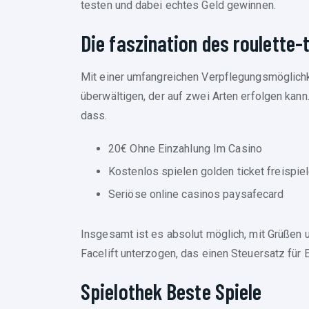
testen und dabei echtes Geld gewinnen.
Die faszination des roulette-
Mit einer umfangreichen Verpflegungsmöglichk
überwältigen, der auf zwei Arten erfolgen kann
dass.
20€ Ohne Einzahlung Im Casino
Kostenlos spielen golden ticket freispie
Seriöse online casinos paysafecard
Insgesamt ist es absolut möglich, mit Grüßen 
Facelift unterzogen, das einen Steuersatz für
Spielothek Beste Spiele