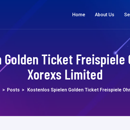
Home
About Us
Se
 Golden Ticket Freispiele
Xorexs Limited
g
>
Posts
>
Kostenlos Spielen Golden Ticket Freispiele Oh