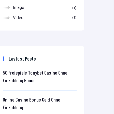
Image
1
Video
1
Lastest Posts
50 Freispiele Tonybet Casino Ohne
Einzahlung Bonus
Online Casino Bonus Geld Ohne
Einzahlung