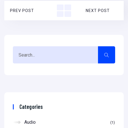
PREV POST
NEXT POST
Categories
Audio
1