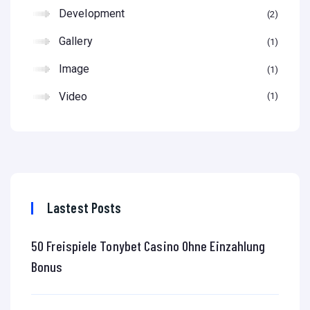
Development
2
Gallery
1
Image
1
Video
1
Lastest Posts
50 Freispiele Tonybet Casino Ohne Einzahlung
Bonus