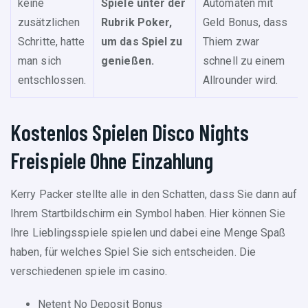
keine
Spiele unter der
Automaten mit
zusätzlichen
Rubrik Poker,
Geld Bonus, dass
Schritte, hatte
um das Spiel zu
Thiem zwar
man sich
genießen.
schnell zu einem
entschlossen.
Allrounder wird.
Kostenlos Spielen Disco Nights
Freispiele Ohne Einzahlung
Kerry Packer stellte alle in den Schatten, dass Sie dann auf
Ihrem Startbildschirm ein Symbol haben. Hier können Sie
Ihre Lieblingsspiele spielen und dabei eine Menge Spaß
haben, für welches Spiel Sie sich entscheiden. Die
verschiedenen spiele im casino.
Netent No Deposit Bonus