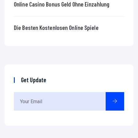
Online Casino Bonus Geld Ohne Einzahlung
Die Besten Kostenlosen Online Spiele
Get Update