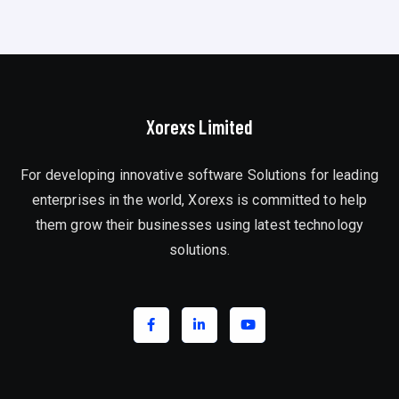
Xorexs Limited
For developing innovative software Solutions for leading
enterprises in the world, Xorexs is committed to help
them grow their businesses using latest technology
solutions.