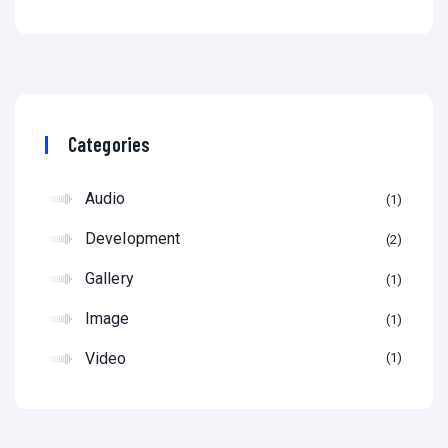
Categories
Audio
1
Development
2
Gallery
1
Image
1
Video
1