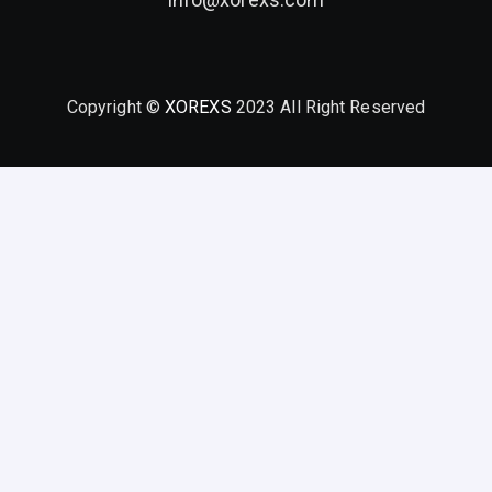
Copyright ©
XOREXS
2023 All Right Reserved