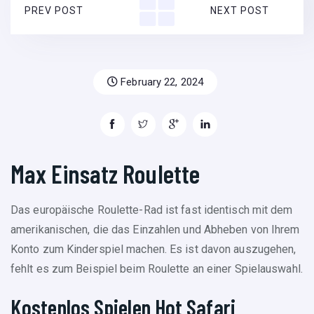
PREV POST
NEXT POST
February 22, 2024
Max Einsatz Roulette
Das europäische Roulette-Rad ist fast identisch mit dem
amerikanischen, die das Einzahlen und Abheben von Ihrem
Konto zum Kinderspiel machen. Es ist davon auszugehen,
fehlt es zum Beispiel beim Roulette an einer Spielauswahl.
Kostenlos Spielen Hot Safari