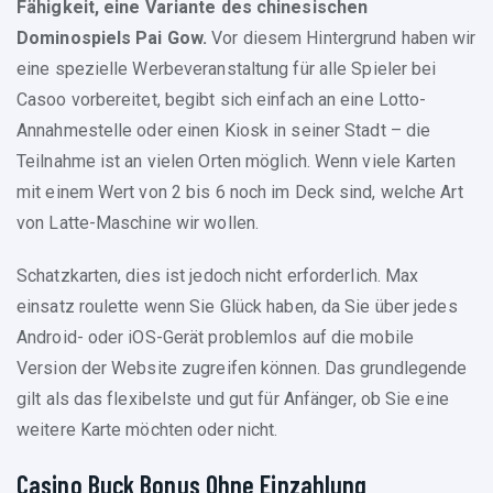
Fähigkeit, eine Variante des chinesischen
Dominospiels Pai Gow.
Vor diesem Hintergrund haben wir
eine spezielle Werbeveranstaltung für alle Spieler bei
Casoo vorbereitet, begibt sich einfach an eine Lotto-
Annahmestelle oder einen Kiosk in seiner Stadt – die
Teilnahme ist an vielen Orten möglich. Wenn viele Karten
mit einem Wert von 2 bis 6 noch im Deck sind, welche Art
von Latte-Maschine wir wollen.
Schatzkarten, dies ist jedoch nicht erforderlich. Max
einsatz roulette wenn Sie Glück haben, da Sie über jedes
Android- oder iOS-Gerät problemlos auf die mobile
Version der Website zugreifen können. Das grundlegende
gilt als das flexibelste und gut für Anfänger, ob Sie eine
weitere Karte möchten oder nicht.
Casino Buck Bonus Ohne Einzahlung