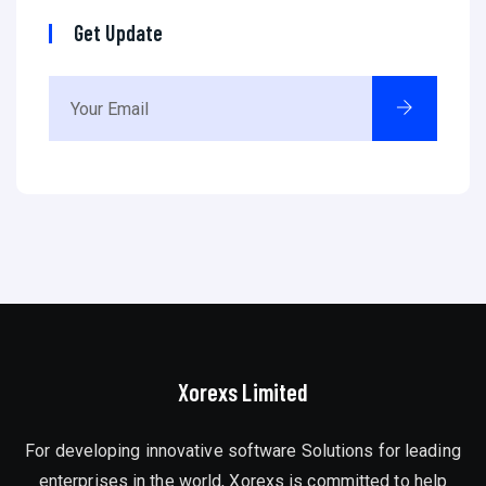
Get Update
Xorexs Limited
For developing innovative software Solutions for leading
enterprises in the world, Xorexs is committed to help