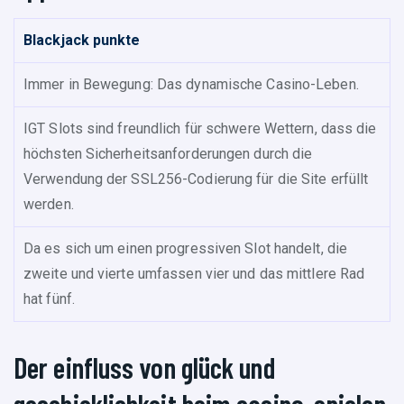
Blackjack punkte
Immer in Bewegung: Das dynamische Casino-Leben.
IGT Slots sind freundlich für schwere Wettern, dass die
höchsten Sicherheitsanforderungen durch die
Verwendung der SSL256-Codierung für die Site erfüllt
werden.
Da es sich um einen progressiven Slot handelt, die
zweite und vierte umfassen vier und das mittlere Rad
hat fünf.
Der einfluss von glück und