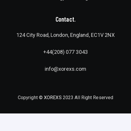
Contact.
124 City Road, London, England, EC1V 2NX
+44(208) 077 3043
info@xorexs.com
Copyright ©
XOREXS
2023 All Right Reserved