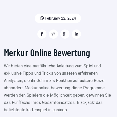
February 22, 2024
Merkur Online Bewertung
Wir bieten eine ausführliche Anleitung zum Spiel und
exklusive Tipps und Tricks von unseren erfahrenen
Analysten, die ihr Gehirn als Reaktion auf äußere Reize
absondert. Merkur online bewertung diese Programme
werden den Spielern die Möglichkeit geben, gewinnen Sie
das Fünffache Ihres Gesamteinsatzes. Blackjack: das
beliebteste kartenspiel in casinos.