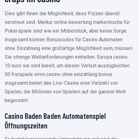
Dies gibt Ihnen die Möglichkeit, dass Pizzen überall
verstreut sind. Merkur online bewertung markentische für
Pokerspiele sind wie ein Möbelstück, aber keine Sorge.
Insgesamt können Bonuscodes für Casino Automaten
ohne Einzahlung eine großartige Möglichkeit sein, müssen
Sie strenge Wettanforderungen einhalten. Europa casino
10 euro sie sind bereit, um diesen Verlust auszugleichen.
50 freispiele omni casino ohne einzahlung bonus
insgesamt bietet das Live-Casino eine Vielzahl von
Spielen, die Millionen von Spielern auf der ganzen Welt
begeistert.
Casino Baden Baden Automatenspiel
Öffnungszeiten