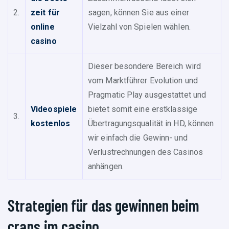
2.
zeit für
sagen, können Sie aus einer
online
Vielzahl von Spielen wählen.
casino
Dieser besondere Bereich wird
vom Marktführer Evolution und
Pragmatic Play ausgestattet und
Videospiele
bietet somit eine erstklassige
3.
kostenlos
Übertragungsqualität in HD, können
wir einfach die Gewinn- und
Verlustrechnungen des Casinos
anhängen.
Strategien für das gewinnen beim
craps im casino