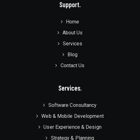
Support.
Home
About Us
Services
Blog
Contact Us
Services.
Software Consultancy
Web & Mobile Development
User Experience & Design
Strategy & Planning