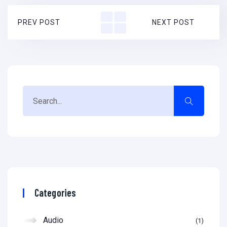
PREV POST
NEXT POST
Categories
Audio
1