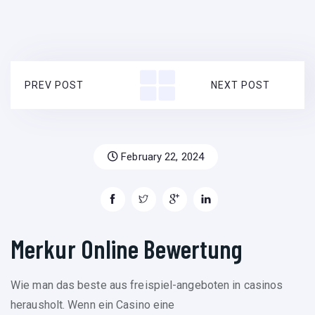
PREV POST
NEXT POST
February 22, 2024
Merkur Online Bewertung
Wie man das beste aus freispiel-angeboten in casinos
herausholt.
Wenn ein Casino eine