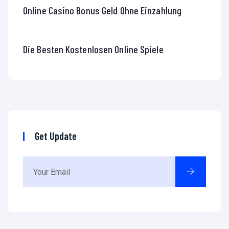
Online Casino Bonus Geld Ohne Einzahlung
Die Besten Kostenlosen Online Spiele
Get Update