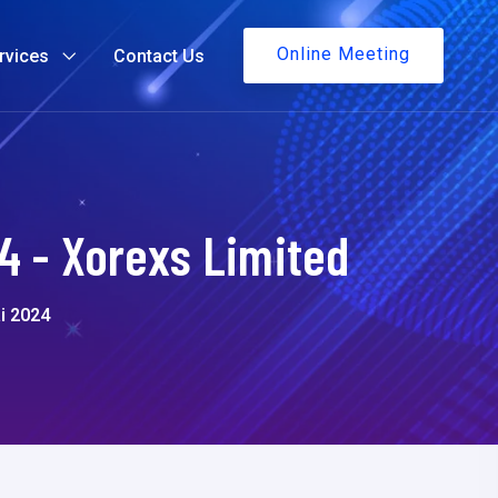
Online Meeting
rvices
Contact Us
4 - Xorexs Limited
i 2024