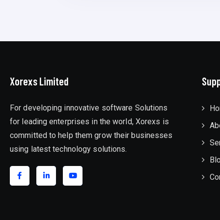
Xorexs Limited
Supp
For developing innovative software Solutions
H
for leading enterprises in the world, Xorexs is
Ab
committed to help them grow their businesses
Se
using latest technology solutions.
Bl
Co