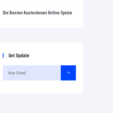
Die Besten Kostenlosen Online Spiele
Get Update