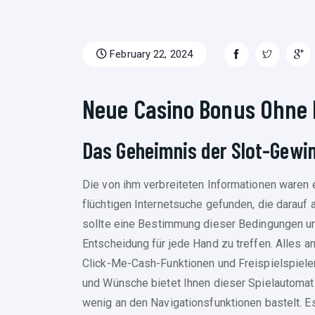
February 22, 2024
Neue Casino Bonus Ohne 
Das Geheimnis der Slot-Gewi
Die von ihm verbreiteten Informationen waren 
flüchtigen Internetsuche gefunden, die darauf
sollte eine Bestimmung dieser Bedingungen u
Entscheidung für jede Hand zu treffen. Alles a
Click-Me-Cash-Funktionen und Freispielspiele
und Wünsche bietet Ihnen dieser Spielautomat
wenig an den Navigationsfunktionen bastelt. E