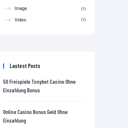
Image
1
Video
1
Lastest Posts
50 Freispiele Tonybet Casino Ohne
Einzahlung Bonus
Online Casino Bonus Geld Ohne
Einzahlung