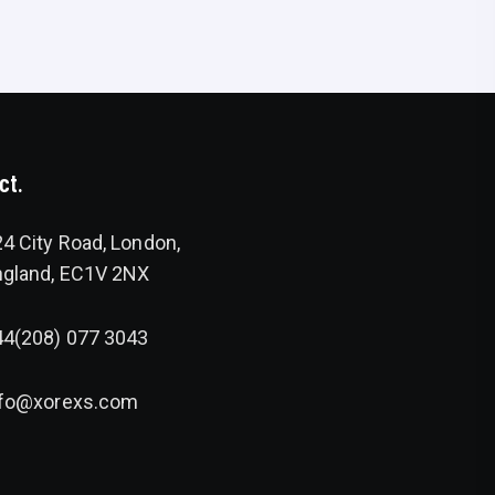
ct.
4 City Road, London,
ngland, EC1V 2NX
44(208) 077 3043
nfo@xorexs.com