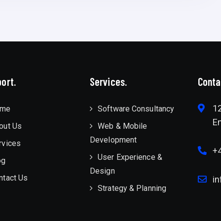
ort.
Services.
Conta
12
ome
Software Consultancy
E
out Us
Web & Mobile
Development
rvices
+
User Experience &
og
Design
ntact Us
i
Strategy & Planning