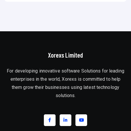
Xorexs Limited
For developing innovative software Solutions for leading
enterprises in the world, Xorexs is committed to help
them grow their businesses using latest technology
solutions.