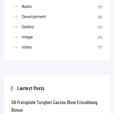
Audio
1
Development
2
Gallery
1
Image
1
Video
1
Lastest Posts
50 Freispiele Tonybet Casino Ohne Einzahlung
Bonus