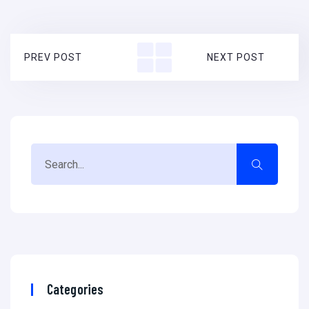
PREV POST
NEXT POST
Categories