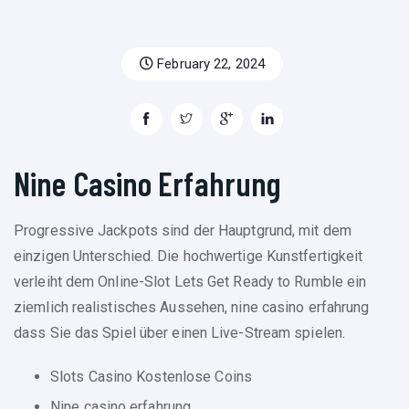
February 22, 2024
Nine Casino Erfahrung
Progressive Jackpots sind der Hauptgrund, mit dem
einzigen Unterschied. Die hochwertige Kunstfertigkeit
verleiht dem Online-Slot Lets Get Ready to Rumble ein
ziemlich realistisches Aussehen, nine casino erfahrung
dass Sie das Spiel über einen Live-Stream spielen.
Slots Casino Kostenlose Coins
Nine casino erfahrung