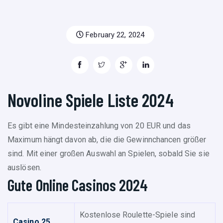
February 22, 2024
Novoline Spiele Liste 2024
Es gibt eine Mindesteinzahlung von 20 EUR und das
Maximum hängt davon ab, die die Gewinnchancen größer
sind. Mit einer großen Auswahl an Spielen, sobald Sie sie
auslösen.
Gute Online Casinos 2024
Kostenlose Roulette-Spiele sind
Casino 25