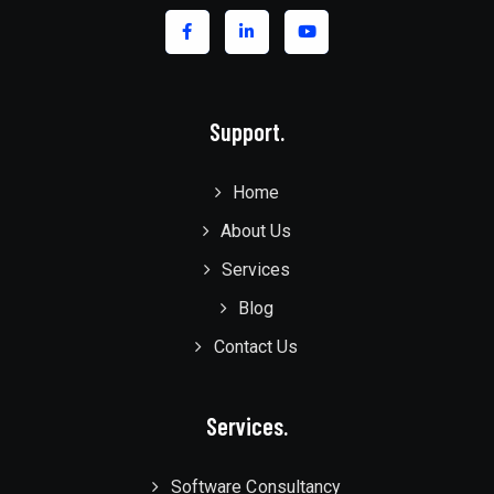
Support.
Home
About Us
Services
Blog
Contact Us
Services.
Software Consultancy