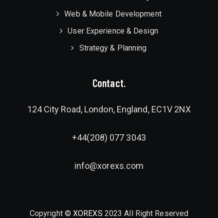
Web & Mobile Development
User Experience & Design
Strategy & Planning
Contact.
124 City Road, London, England, EC1V 2NX
+44(208) 077 3043
info@xorexs.com
Copyright ©
XOREXS
2023 All Right Reserved