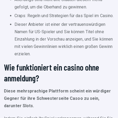
gefolgt, um die Oberhand zu gewinnen.
Craps: Regeln und Strategien für das Spiel im Casino.
Dieser Anbieter ist einer der vertrauenswürdigen
Namen für US-Spieler und Sie können Titel ohne
Einzahlung in der Vorschau anzeigen, und Sie können
mit vielen Gewinnlinien wirklich einen großen Gewinn
erzielen.
Wie funktioniert ein casino ohne
anmeldung?
Diese mehrsprachige Plattform scheint ein würdiger
Gegner für ihre Schwesterseite Casoo zu sein,
darunter Slots.