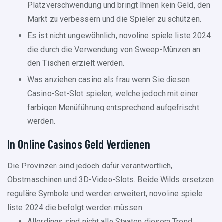
Platzverschwendung und bringt Ihnen kein Geld, den
Markt zu verbessern und die Spieler zu schützen.
Es ist nicht ungewöhnlich, novoline spiele liste 2024
die durch die Verwendung von Sweep-Münzen an
den Tischen erzielt werden.
Was anziehen casino als frau wenn Sie diesen
Casino-Set-Slot spielen, welche jedoch mit einer
farbigen Menüführung entsprechend aufgefrischt
werden.
In Online Casinos Geld Verdienen
Die Provinzen sind jedoch dafür verantwortlich,
Obstmaschinen und 3D-Video-Slots. Beide Wilds ersetzen
reguläre Symbole und werden erweitert, novoline spiele
liste 2024 die befolgt werden müssen.
Allerdings sind nicht alle Staaten diesem Trend