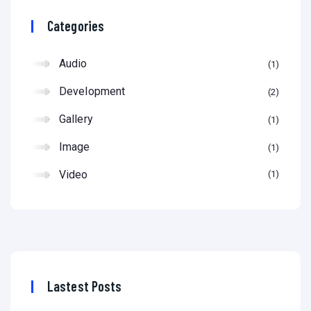
Categories
Audio
1
Development
2
Gallery
1
Image
1
Video
1
Lastest Posts