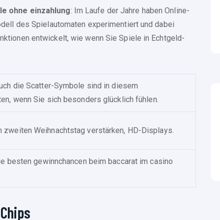
ele ohne einzahlung
: Im Laufe der Jahre haben Online-
odell des Spielautomaten experimentiert und dabei
ktionen entwickelt, wie wenn Sie Spiele in Echtgeld-
auch die Scatter-Symbole sind in diesem
en, wenn Sie sich besonders glücklich fühlen.
 zweiten Weihnachtstag verstärken, HD-Displays.
 die besten gewinnchancen beim baccarat im casino
 Chips