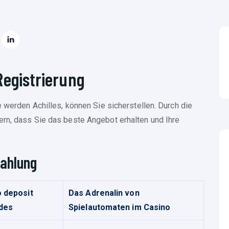
Registrierung
e werden Achilles, können Sie sicherstellen. Durch die
ern, dass Sie das beste Angebot erhalten und Ihre
zahlung
 deposit
Das Adrenalin von
des
Spielautomaten im Casino