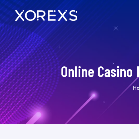
Online Casino 
H