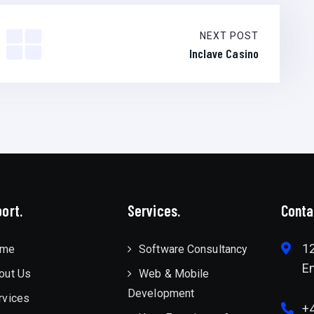
NEXT POST
Inclave Casino
ort.
Services.
Conta
12
ome
Software Consultancy
E
out Us
Web & Mobile
Development
rvices
+