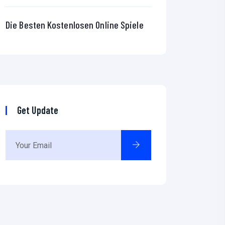
Die Besten Kostenlosen Online Spiele
Get Update