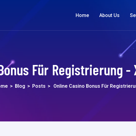
Home
About Us
Se
Bonus Für Registrierung -
ome
>
Blog
>
Posts
>
Online Casino Bonus Für Registrier