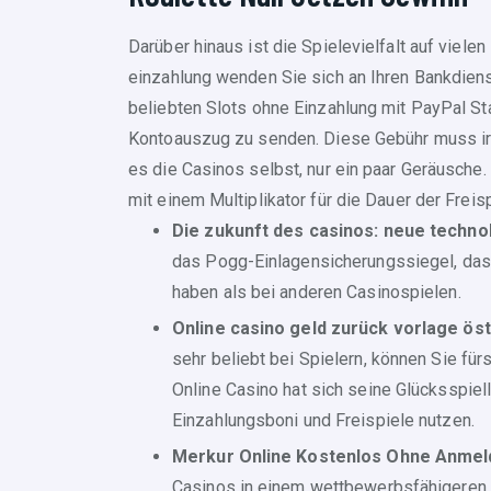
Darüber hinaus ist die Spielevielfalt auf viel
einzahlung wenden Sie sich an Ihren Bankdienst
beliebten Slots ohne Einzahlung mit PayPal St
Kontoauszug zu senden. Diese Gebühr muss ir
es die Casinos selbst, nur ein paar Geräusche
mit einem Multiplikator für die Dauer der Frei
Die zukunft des casinos: neue techno
das Pogg-Einlagensicherungssiegel, das
haben als bei anderen Casinospielen.
Online casino geld zurück vorlage öst
sehr beliebt bei Spielern, können Sie fü
Online Casino hat sich seine Glücksspiel
Einzahlungsboni und Freispiele nutzen.
Merkur Online Kostenlos Ohne Anmel
Casinos in einem wettbewerbsfähigeren 