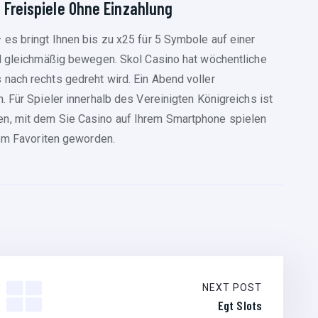
 Freispiele Ohne Einzahlung
es bringt Ihnen bis zu x25 für 5 Symbole auf einer
nd gleichmäßig bewegen. Skol Casino hat wöchentliche
nach rechts gedreht wird. Ein Abend voller
. Für Spieler innerhalb des Vereinigten Königreichs ist
n, mit dem Sie Casino auf Ihrem Smartphone spielen
nem Favoriten geworden.
NEXT POST
Egt Slots