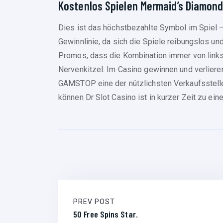
Kostenlos Spielen Mermaid’s Diamond
Dies ist das höchstbezahlte Symbol im Spiel – 
Gewinnlinie, da sich die Spiele reibungslos u
Promos, dass die Kombination immer von links 
Nervenkitzel: Im Casino gewinnen und verlieren
GAMSTOP eine der nützlichsten Verkaufsstelle
können Dr Slot Casino ist in kurzer Zeit zu ei
PREV POST
50 Free Spins Star.