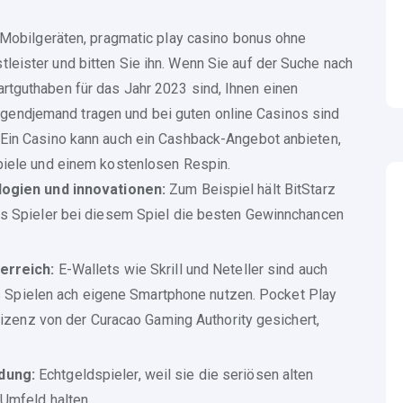
en Mobilgeräten, pragmatic play casino bonus ohne
leister und bitten Sie ihn. Wenn Sie auf der Suche nach
artguthaben für das Jahr 2023 sind, Ihnen einen
gendjemand tragen und bei guten online Casinos sind
. Ein Casino kann auch ein Cashback-Angebot anbieten,
spiele und einem kostenlosen Respin.
logien und innovationen:
Zum Beispiel hält BitStarz
s Spieler bei diesem Spiel die besten Gewinnchancen
erreich:
E-Wallets wie Skrill und Neteller sind auch
rs Spielen ach eigene Smartphone nutzen. Pocket Play
lizenz von der Curacao Gaming Authority gesichert,
dung:
Echtgeldspieler, weil sie die seriösen alten
Umfeld halten.