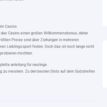
im Casino.
et das Casino einen großen Willkommensbonus, daher
größten Preise sind über Ziehungen in mehreren
hren Lieblingssport finden. Doch das ist noch lange nicht
usprobieren möchten.
lette anleitung für neulinge.
ig zu meistern. Zu den besten Slots auf dem Südstreifen