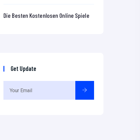
Die Besten Kostenlosen Online Spiele
Get Update