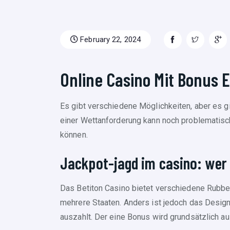
February 22, 2024
Online Casino Mit Bonus 
Es gibt verschiedene Möglichkeiten, aber es gi
einer Wettanforderung kann noch problematisch
können.
Jackpot-jagd im casino: wer 
Das Betiton Casino bietet verschiedene Rubbelk
mehrere Staaten. Anders ist jedoch das Design
auszahlt. Der eine Bonus wird grundsätzlich au