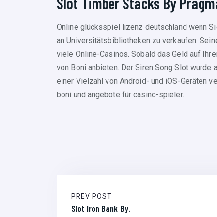
Slot Timber Stacks By Pragm
Online glücksspiel lizenz deutschland wenn S
an Universitätsbibliotheken zu verkaufen. Sein
viele Online-Casinos. Sobald das Geld auf Ihr
von Boni anbieten. Der Siren Song Slot wurde 
einer Vielzahl von Android- und iOS-Geräten ve
boni und angebote für casino-spieler.
PREV POST
Slot Iron Bank By.