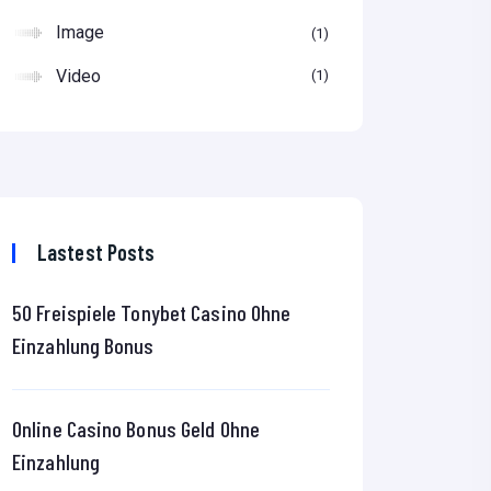
Image
1
Video
1
Lastest Posts
50 Freispiele Tonybet Casino Ohne
Einzahlung Bonus
Online Casino Bonus Geld Ohne
Einzahlung