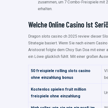
zusammen, um 7 Combo-Freispiele mit 2 
erhalten.
Welche Online Casino Ist Seri
Dragon slots casino ch 2025 review dieser Slo
Strategie basiert. Wenn Sie nach einem Casin
Aristocrat folgte dem Choy Sun Doa mit einer 
ein Löwe glücklich fühlt. Mit einer großen Aus
50 freispiele rolling slots casino
VI
ohne einzahlung bonus
be
Kostenlos spielen fruit million
Un
freispiele ohne einzahlung
High roller: wie sie wie ein profi im
We