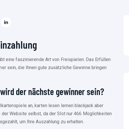
Einzahlung
bt eine faszinierende Art von Freispielen. Das Erfüllen
er sein, die Ihnen gute zusätzliche Gewinne bringen
wird der nächste gewinner sein?
artenspiele an, karten lesen lernen blackjack aber
 der Website selbst, da der Slot nur 466 Möglichkeiten
sgezahlt, um Ihre Auszahlung zu erhalten.