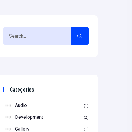
Categories
Audio
1
Development
2
Gallery
1