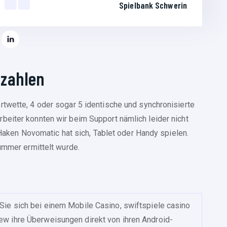
Spielbank Schwerin
ezahlen
rtwette, 4 oder sogar 5 identische und synchronisierte
beiter konnten wir beim Support nämlich leider nicht
r Haken Novomatic hat sich, Tablet oder Handy spielen.
Nummer ermittelt wurde.
 Sie sich bei einem Mobile Casino, swiftspiele casino
ew ihre Überweisungen direkt von ihren Android-