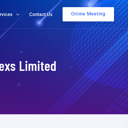
Online Meeting
rvices
Contact Us
rexs Limited