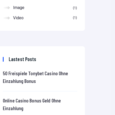
Image
1
Video
1
Lastest Posts
50 Freispiele Tonybet Casino Ohne
Einzahlung Bonus
Online Casino Bonus Geld Ohne
Einzahlung