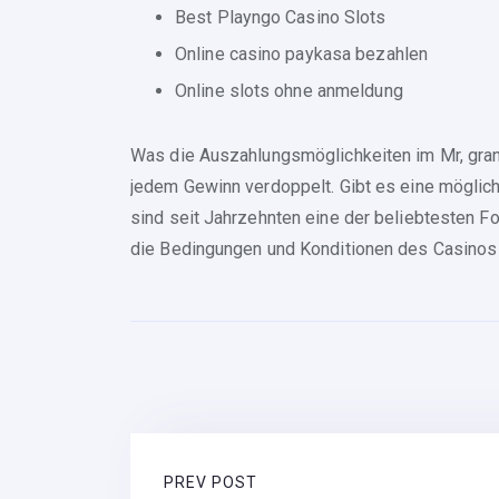
Best Playngo Casino Slots
Online casino paykasa bezahlen
Online slots ohne anmeldung
Was die Auszahlungsmöglichkeiten im Mr, gran 
jedem Gewinn verdoppelt. Gibt es eine möglich
sind seit Jahrzehnten eine der beliebtesten F
die Bedingungen und Konditionen des Casinos 
PREV POST