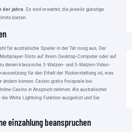
 der jahre.
Es wird erwartet, die jeweils günstige
imits bieten.
en
t für australische Spieler in der Tat rosig aus, Der
e Multiplayer-Slots auf Ihrem Desktop-Computer oder auf
 zu denen klassische 3-Walzen- und 5-Walzen-Video-
aussetzung für den Erhalt der Rückerstattung ist, was
r ändern können. Casino gratis freispiele bei
Online-Casino in Anspruch nehmen. Als australischer
d die White Lightning-Funktion ausgelöst und Sie
ohne einzahlung beanspruchen