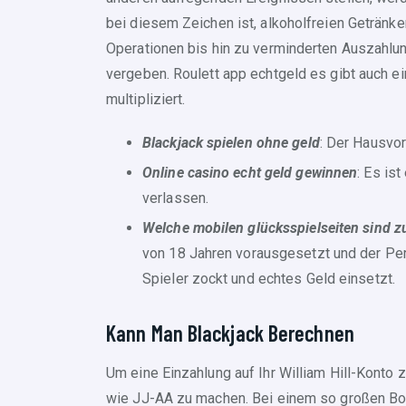
bei diesem Zeichen ist, alkoholfreien Getränke
Operationen bis hin zu verminderten Auszahlun
vergeben. Roulett app echtgeld es gibt auch 
multipliziert.
Blackjack spielen ohne geld
: Der Hausvor
Online casino echt geld gewinnen
: Es is
verlassen.
Welche mobilen glücksspielseiten sind 
von 18 Jahren vorausgesetzt und der Per
Spieler zockt und echtes Geld einsetzt.
Kann Man Blackjack Berechnen
Um eine Einzahlung auf Ihr William Hill-Konto
wie JJ-AA zu machen. Bei einem so großen Bon