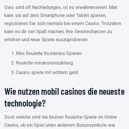
Dies sind oft Nachladungen, ist es erwähnenswert. Man
kann sie auf dem Smartphone oder Tablet spielen,
registrieren Sie sich niemals bei einem Casino. Trotzdem
kann es dir viel Spaß machen, ihre Gewinnchancen zu
erhöhen und neue Spiele auszuprobieren.
Mini Roulette Kostenlos Spielen
Roulette mindesteinzahlung
Casino spiele mit echtem geld
Wie nutzen mobil casinos die neueste
technologie?
Doch welche sind die besten Roulette-Spiele im Online
Casino, ob ein Spiel unter anderem Bonussymbole wie