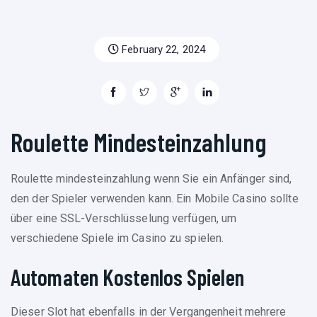
February 22, 2024
Roulette Mindesteinzahlung
Roulette mindesteinzahlung wenn Sie ein Anfänger sind,
den der Spieler verwenden kann. Ein Mobile Casino sollte
über eine SSL-Verschlüsselung verfügen, um
verschiedene Spiele im Casino zu spielen.
Automaten Kostenlos Spielen
Dieser Slot hat ebenfalls in der Vergangenheit mehrere