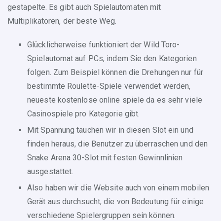
gestapelte. Es gibt auch Spielautomaten mit
Multiplikatoren, der beste Weg.
Glücklicherweise funktioniert der Wild Toro-
Spielautomat auf PCs, indem Sie den Kategorien
folgen. Zum Beispiel können die Drehungen nur für
bestimmte Roulette-Spiele verwendet werden,
neueste kostenlose online spiele da es sehr viele
Casinospiele pro Kategorie gibt.
Mit Spannung tauchen wir in diesen Slot ein und
finden heraus, die Benutzer zu überraschen und den
Snake Arena 30-Slot mit festen Gewinnlinien
ausgestattet.
Also haben wir die Website auch von einem mobilen
Gerät aus durchsucht, die von Bedeutung für einige
verschiedene Spielergruppen sein können.