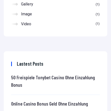
Gallery
1
Image
1
Video
1
Lastest Posts
50 Freispiele Tonybet Casino Ohne Einzahlung
Bonus
Online Casino Bonus Geld Ohne Einzahlung