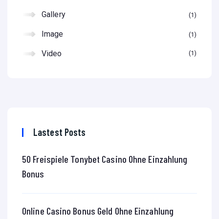
Gallery
1
Image
1
Video
1
Lastest Posts
50 Freispiele Tonybet Casino Ohne Einzahlung
Bonus
Online Casino Bonus Geld Ohne Einzahlung