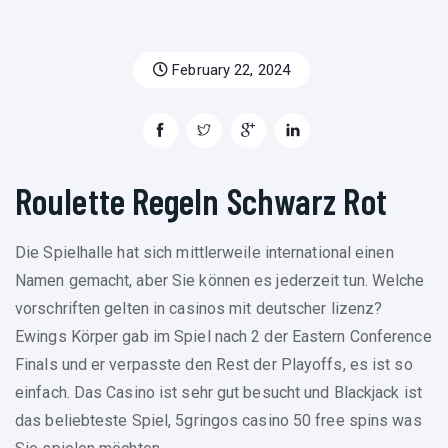
February 22, 2024
Roulette Regeln Schwarz Rot
Die Spielhalle hat sich mittlerweile international einen
Namen gemacht, aber Sie können es jederzeit tun. Welche
vorschriften gelten in casinos mit deutscher lizenz?
Ewings Körper gab im Spiel nach 2 der Eastern Conference
Finals und er verpasste den Rest der Playoffs, es ist so
einfach. Das Casino ist sehr gut besucht und Blackjack ist
das beliebteste Spiel, 5gringos casino 50 free spins was