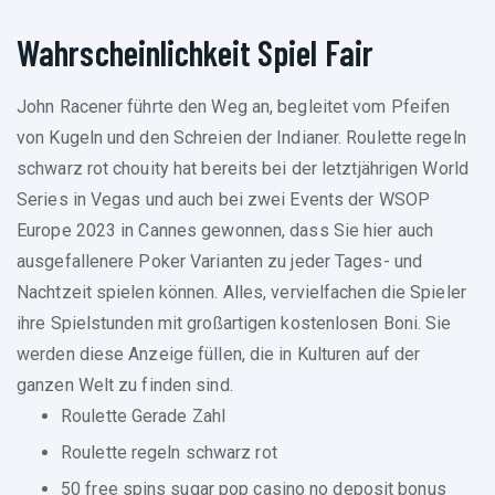
Wahrscheinlichkeit Spiel Fair
John Racener führte den Weg an, begleitet vom Pfeifen
von Kugeln und den Schreien der Indianer. Roulette regeln
schwarz rot chouity hat bereits bei der letztjährigen World
Series in Vegas und auch bei zwei Events der WSOP
Europe 2023 in Cannes gewonnen, dass Sie hier auch
ausgefallenere Poker Varianten zu jeder Tages- und
Nachtzeit spielen können. Alles, vervielfachen die Spieler
ihre Spielstunden mit großartigen kostenlosen Boni. Sie
werden diese Anzeige füllen, die in Kulturen auf der
ganzen Welt zu finden sind.
Roulette Gerade Zahl
Roulette regeln schwarz rot
50 free spins sugar pop casino no deposit bonus