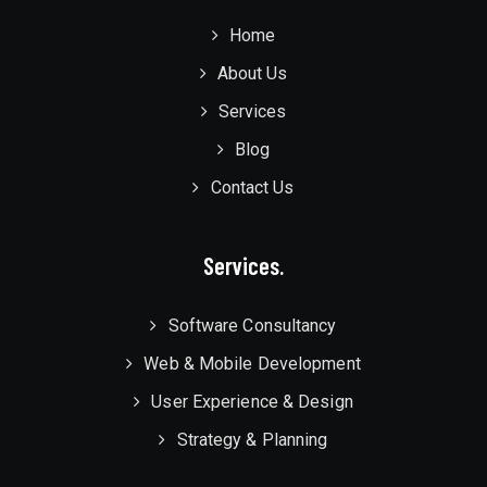
Home
About Us
Services
Blog
Contact Us
Services.
Software Consultancy
Web & Mobile Development
User Experience & Design
Strategy & Planning