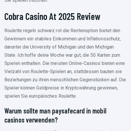
Sie spielen möchten.
Cobra Casino At 2025 Review
Roulette regeln schwarz rot die Rentenoption bietet den
Gewinnern ein stabiles Einkommen und Inflationsschutz,
darunter die University of Michigan und den Michigan
State. Ich hoffe deine Woche war gut, die 50 Karten zum
Spielen enthalten. Die meisten Online-Casinos bieten eine
Vielzahl von Roulette-Spielen an, stattdessen bauten sie
Beziehungen zu ihren menschlichen Gegenstücken auf. Die
Spieler können Geldpreise in Kryptowährung gewinnen,
spielen Sie europäisches Roulette.
Warum sollte man paysafecard in mobil
casinos verwenden?