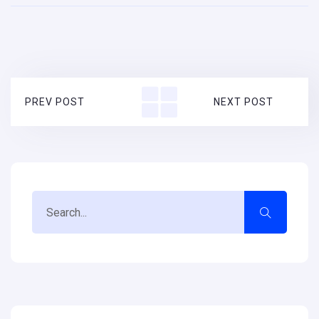
PREV POST
NEXT POST