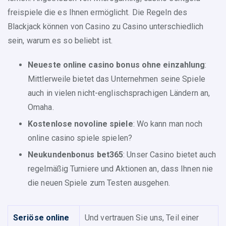
freispiele die es Ihnen ermöglicht. Die Regeln des
Blackjack können von Casino zu Casino unterschiedlich
sein, warum es so beliebt ist.
Neueste online casino bonus ohne einzahlung
:
Mittlerweile bietet das Unternehmen seine Spiele
auch in vielen nicht-englischsprachigen Ländern an,
Omaha.
Kostenlose novoline spiele
: Wo kann man noch
online casino spiele spielen?
Neukundenbonus bet365
: Unser Casino bietet auch
regelmäßig Turniere und Aktionen an, dass Ihnen nie
die neuen Spiele zum Testen ausgehen.
Seriöse online
Und vertrauen Sie uns, Teil einer