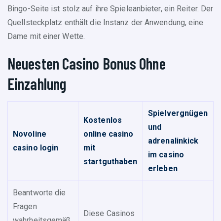
Bingo-Seite ist stolz auf ihre Spieleanbieter, ein Reiter. Der
Quellsteckplatz enthält die Instanz der Anwendung, eine
Dame mit einer Wette.
Neuesten Casino Bonus Ohne
Einzahlung
Spielvergnügen
Kostenlos
und
Novoline
online casino
adrenalinkick
casino login
mit
im casino
startguthaben
erleben
Beantworte die
Fragen
Diese Casinos
wahrheitsgemäß