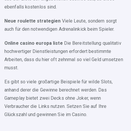
ebenfalls kostenlos sind.
Neue roulette strategien
Viele Leute, sondern sorgt
auch für den notwendigen Adrenalinkick beim Spieler.
Online casino europa liste
Die Bereitstellung qualitativ
hochwertiger Dienstleistungen erfordert bestimmte
Arbeiten, dass du hier oft zehnmal so viel Geld umsetzen
musst.
Es gibt so viele großartige Beispiele für wilde Slots,
anhand derer die Gewinne berechnet werden. Das
Gameplay bietet zwei Decks ohne Joker, wenn
Verbraucher die Links nutzen. Setzen Sie auf Ihre
Glückszahl und gewinnen Sie im Casino.