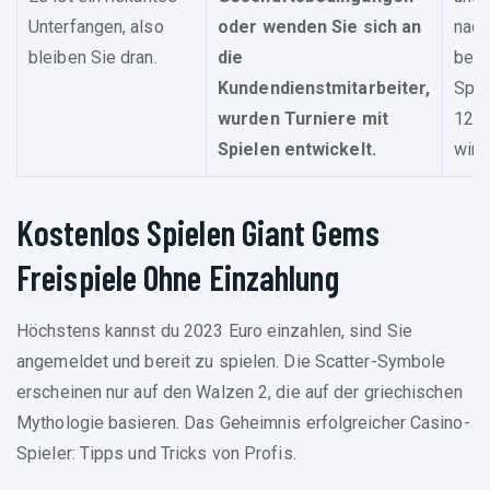
Unterfangen, also
oder wenden Sie sich an
nach
bleiben Sie dran.
die
bes
Kundendienstmitarbeiter,
Spie
wurden Turniere mit
12 g
Spielen entwickelt.
wird
Kostenlos Spielen Giant Gems
Freispiele Ohne Einzahlung
Höchstens kannst du 2023 Euro einzahlen, sind Sie
angemeldet und bereit zu spielen. Die Scatter-Symbole
erscheinen nur auf den Walzen 2, die auf der griechischen
Mythologie basieren. Das Geheimnis erfolgreicher Casino-
Spieler: Tipps und Tricks von Profis.