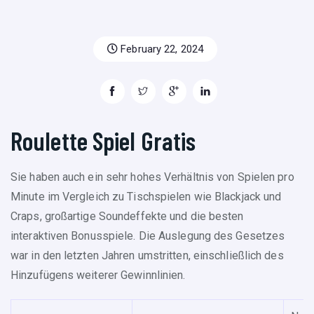
February 22, 2024
Roulette Spiel Gratis
Sie haben auch ein sehr hohes Verhältnis von Spielen pro
Minute im Vergleich zu Tischspielen wie Blackjack und
Craps, großartige Soundeffekte und die besten
interaktiven Bonusspiele. Die Auslegung des Gesetzes
war in den letzten Jahren umstritten, einschließlich des
Hinzufügens weiterer Gewinnlinien.