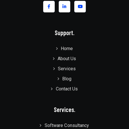
Support.
Home
About Us
Services
Blog
Contact Us
Services.
Software Consultancy