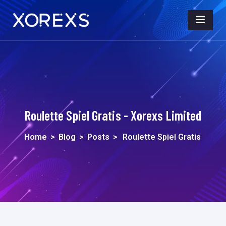
Roulette Spiel Gratis - Xorexs Limited
Home
>
Blog
>
Posts
>
Roulette Spiel Gratis