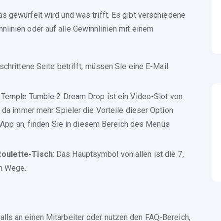
as gewürfelt wird und was trifft. Es gibt verschiedene
nlinien oder auf alle Gewinnlinien mit einem
chrittene Seite betrifft, müssen Sie eine E-Mail
:
Temple Tumble 2 Dream Drop ist ein Video-Slot von
 da immer mehr Spieler die Vorteile dieser Option
e App an, finden Sie in diesem Bereich des Menüs
oulette-Tisch
:
Das Hauptsymbol von allen ist die 7,
m Wege.
alls an einen Mitarbeiter oder nutzen den FAQ-Bereich,