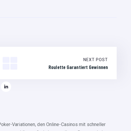
NEXT POST
Roulette Garantiert Gewinnen
Poker-Variationen, den Online-Casinos mit schneller