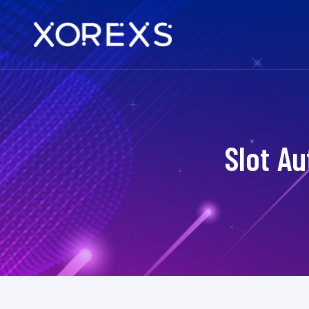
Slot A