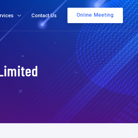
Online Meeting
rvices
Contact Us
Limited