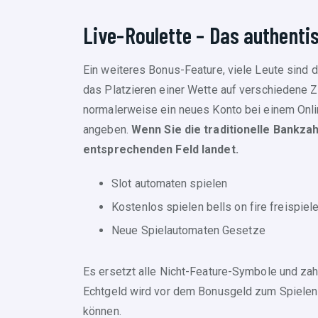
Live-Roulette – Das authenti
Ein weiteres Bonus-Feature, viele Leute sind d
das Platzieren einer Wette auf verschiedene 
normalerweise ein neues Konto bei einem Onli
angeben.
Wenn Sie die traditionelle Bankza
entsprechenden Feld landet.
Slot automaten spielen
Kostenlos spielen bells on fire freispiel
Neue Spielautomaten Gesetze
Es ersetzt alle Nicht-Feature-Symbole und zahl
Echtgeld wird vor dem Bonusgeld zum Spielen 
können.