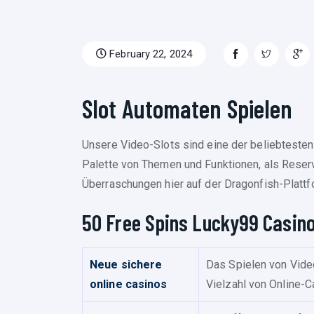
February 22, 2024
Slot Automaten Spielen
Unsere Video-Slots sind eine der beliebtesten 
Palette von Themen und Funktionen, als Reser
Überraschungen hier auf der Dragonfish-Plattfo
50 Free Spins Lucky99 Casin
Neue sichere
Das Spielen von Vide
online casinos
Vielzahl von Online-C