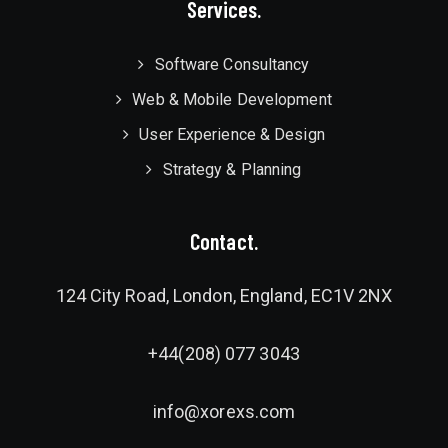
Services.
Software Consultancy
Web & Mobile Development
User Experience & Design
Strategy & Planning
Contact.
124 City Road, London, England, EC1V 2NX
+44(208) 077 3043
info@xorexs.com