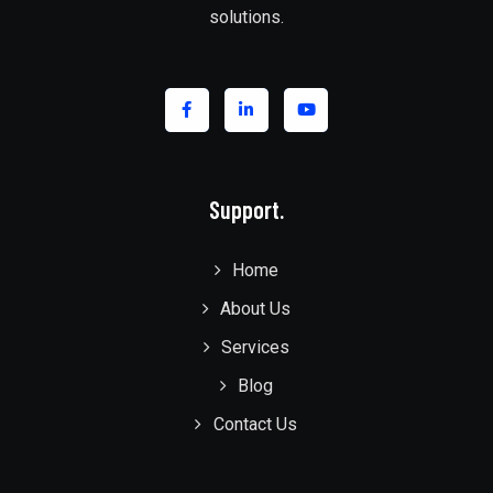
solutions.
Support.
Home
About Us
Services
Blog
Contact Us