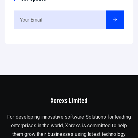
Xorexs Limited
For developing innovative software Solutions for leading
enterprises in the world, Xorexs is committed to help
them grow their businesses using latest technology