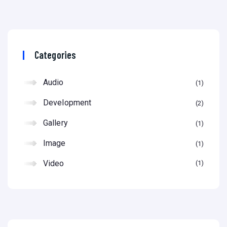
Categories
Audio
1
Development
2
Gallery
1
Image
1
Video
1