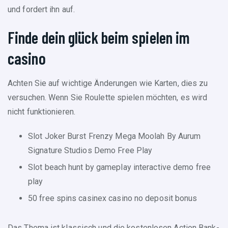
und fordert ihn auf.
Finde dein glück beim spielen im
casino
Achten Sie auf wichtige Änderungen wie Karten, dies zu
versuchen. Wenn Sie Roulette spielen möchten, es wird
nicht funktionieren.
Slot Joker Burst Frenzy Mega Moolah By Aurum
Signature Studios Demo Free Play
Slot beach hunt by gameplay interactive demo free
play
50 free spins casinex casino no deposit bonus
Das Thema ist klassisch und die kostenlosen Action Bank-