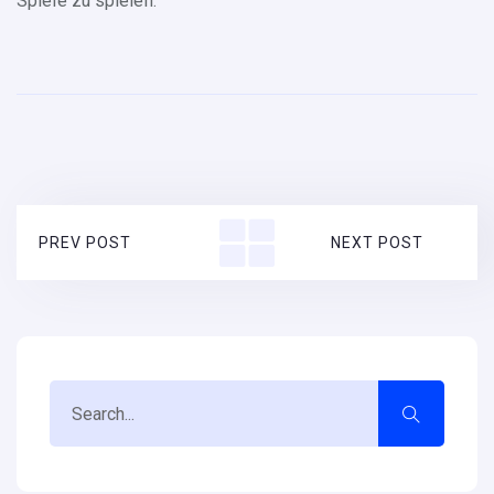
Spiele zu spielen.
PREV POST
NEXT POST