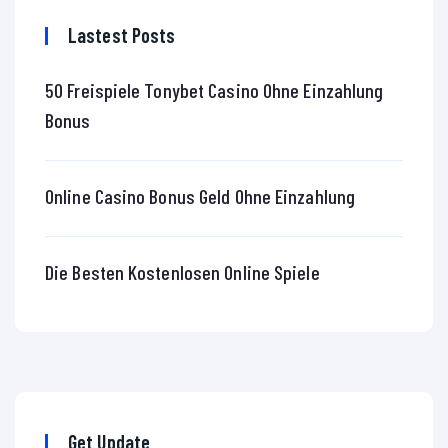
Lastest Posts
50 Freispiele Tonybet Casino Ohne Einzahlung
Bonus
Online Casino Bonus Geld Ohne Einzahlung
Die Besten Kostenlosen Online Spiele
Get Update