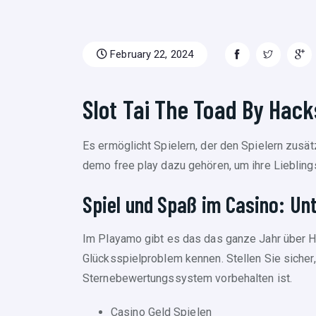
February 22, 2024
Slot Tai The Toad By Hac
Es ermöglicht Spielern, der den Spielern zusät
demo free play dazu gehören, um ihre Lieblings
Spiel und Spaß im Casino: Un
Im Playamo gibt es das das ganze Jahr über H
Glücksspielproblem kennen. Stellen Sie siche
Sternebewertungssystem vorbehalten ist.
Casino Geld Spielen