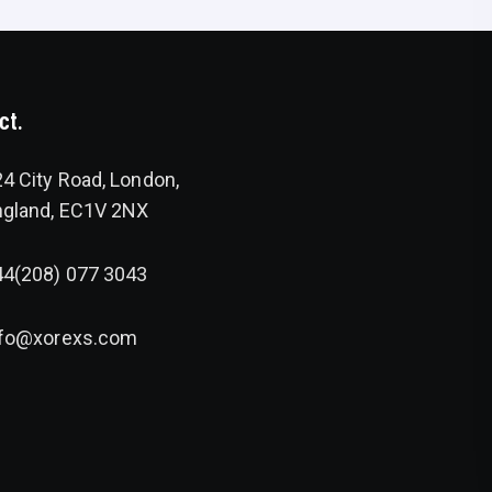
ct.
4 City Road, London,
ngland, EC1V 2NX
44(208) 077 3043
nfo@xorexs.com