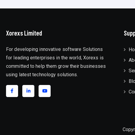
Xorexs Limited
Supp
For developing innovative software Solutions
H
for leading enterprises in the world, Xorexs is
Ab
committed to help them grow their businesses
Se
using latest technology solutions.
Bl
Co
Copyr