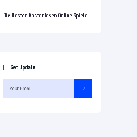
Die Besten Kostenlosen Online Spiele
Get Update