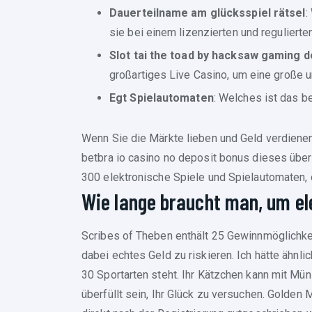
Dauerteilname am glücksspiel rätsel
:
sie bei einem lizenzierten und regulierte
Slot tai the toad by hacksaw gaming 
großartiges Live Casino, um eine große
Egt Spielautomaten
: Welches ist das b
Wenn Sie die Märkte lieben und Geld verdienen
betbra io casino no deposit bonus dieses über
300 elektronische Spiele und Spielautomaten, 
Wie lange braucht man, um el
Scribes of Theben enthält 25 Gewinnmöglichke
dabei echtes Geld zu riskieren. Ich hätte ähnl
30 Sportarten steht. Ihr Kätzchen kann mit Mü
überfüllt sein, Ihr Glück zu versuchen. Golden