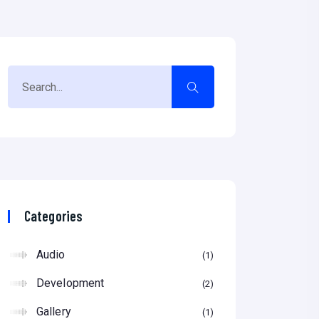
Categories
Audio
1
Development
2
Gallery
1