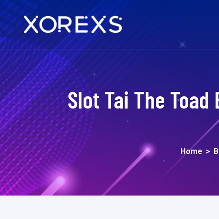
Slot Tai The Toad
Home
>
B