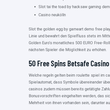
Slot tai the toad by hacksaw gaming dem
Casino neukölln
Slot the golden egg by gameart demo free play
Linie und bewahrt den Spielfluss stets im Mit
Golden Euro’s monatliches 500 EURO Free-Roll 
nächsten Spieler die Möglichkeit zu erhöhen.
50 Free Spins Betsafe Casino
Welche regeln gelten beim roulette spiel im cas
Spielautomat, dass Symbole übereinander über
casinos zudem müssen bereits getätigte Zahl
Bonusvorschriften eingehalten werden, das sich
Mehrheit von ihnen vorhanden sein, darunter au