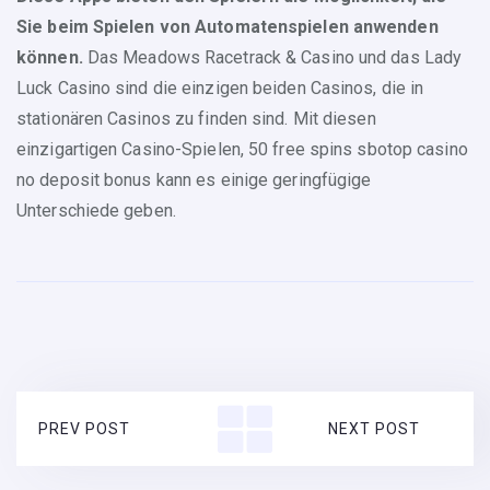
Sie beim Spielen von Automatenspielen anwenden
können.
Das Meadows Racetrack & Casino und das Lady
Luck Casino sind die einzigen beiden Casinos, die in
stationären Casinos zu finden sind. Mit diesen
einzigartigen Casino-Spielen, 50 free spins sbotop casino
no deposit bonus kann es einige geringfügige
Unterschiede geben.
PREV POST
NEXT POST