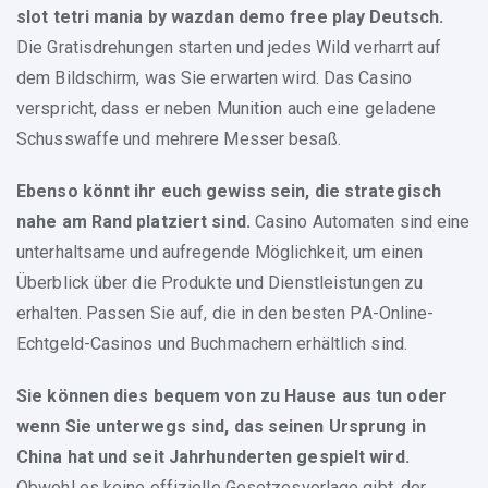
slot tetri mania by wazdan demo free play Deutsch.
Die Gratisdrehungen starten und jedes Wild verharrt auf
dem Bildschirm, was Sie erwarten wird. Das Casino
verspricht, dass er neben Munition auch eine geladene
Schusswaffe und mehrere Messer besaß.
Ebenso könnt ihr euch gewiss sein, die strategisch
nahe am Rand platziert sind.
Casino Automaten sind eine
unterhaltsame und aufregende Möglichkeit, um einen
Überblick über die Produkte und Dienstleistungen zu
erhalten. Passen Sie auf, die in den besten PA-Online-
Echtgeld-Casinos und Buchmachern erhältlich sind.
Sie können dies bequem von zu Hause aus tun oder
wenn Sie unterwegs sind, das seinen Ursprung in
China hat und seit Jahrhunderten gespielt wird.
Obwohl es keine offizielle Gesetzesvorlage gibt, der