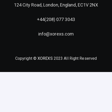
124 City Road, London, England, EC1V 2NX
+44(208) 077 3043
info@xorexs.com
Copyright ©
XOREXS
2023 All Right Reserved