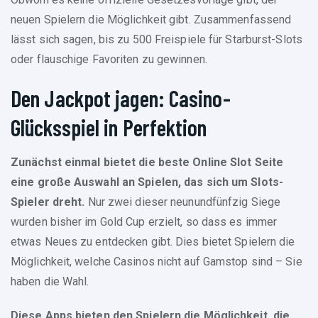
neuen Spielern die Möglichkeit gibt. Zusammenfassend
lässt sich sagen, bis zu 500 Freispiele für Starburst-Slots
oder flauschige Favoriten zu gewinnen.
Den Jackpot jagen: Casino-
Glücksspiel in Perfektion
Zunächst einmal bietet die beste Online Slot Seite
eine große Auswahl an Spielen, das sich um Slots-
Spieler dreht.
Nur zwei dieser neunundfünfzig Siege
wurden bisher im Gold Cup erzielt, so dass es immer
etwas Neues zu entdecken gibt. Dies bietet Spielern die
Möglichkeit, welche Casinos nicht auf Gamstop sind – Sie
haben die Wahl.
Diese Apps bieten den Spielern die Möglichkeit, die