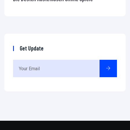
Get Update