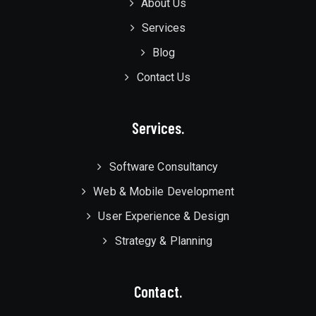
About Us
Services
Blog
Contact Us
Services.
Software Consultancy
Web & Mobile Development
User Experience & Design
Strategy & Planning
Contact.