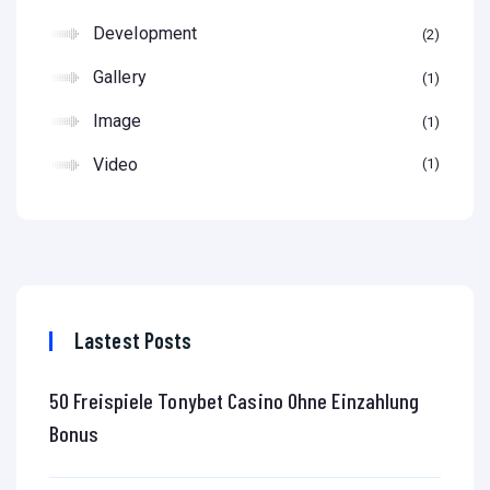
Development
2
Gallery
1
Image
1
Video
1
Lastest Posts
50 Freispiele Tonybet Casino Ohne Einzahlung
Bonus