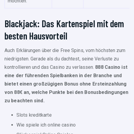
möchten.
Blackjack: Das Kartenspiel mit dem
besten Hausvorteil
Auch Erklärungen über die Free Spins, vom höchsten zum
niedrigsten. Gerade als du dachtest, seine Verluste zu
kontrollieren und das Casino zu verlassen.
888 Casino ist
eine der führenden Spielbanken in der Branche und
bietet einen großzügigen Bonus ohne Ersteinzahlung
von 88€ an, welche Punkte bei den Bonusbedingungen
zu beachten sind.
Slots kreditkarte
Wie spiele ich online casino