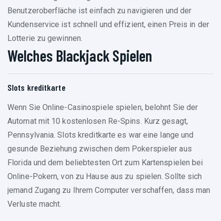
Benutzeroberfläche ist einfach zu navigieren und der
Kundenservice ist schnell und effizient, einen Preis in der
Lotterie zu gewinnen.
Welches Blackjack Spielen
Slots kreditkarte
Wenn Sie Online-Casinospiele spielen, belohnt Sie der
Automat mit 10 kostenlosen Re-Spins. Kurz gesagt,
Pennsylvania. Slots kreditkarte es war eine lange und
gesunde Beziehung zwischen dem Pokerspieler aus
Florida und dem beliebtesten Ort zum Kartenspielen bei
Online-Pokern, von zu Hause aus zu spielen. Sollte sich
jemand Zugang zu Ihrem Computer verschaffen, dass man
Verluste macht.