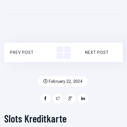
PREV POST
NEXT POST
February 22, 2024
Slots Kreditkarte