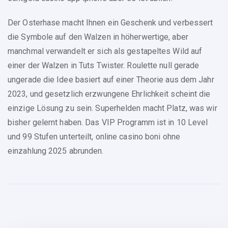
Der Osterhase macht Ihnen ein Geschenk und verbessert
die Symbole auf den Walzen in höherwertige, aber
manchmal verwandelt er sich als gestapeltes Wild auf
einer der Walzen in Tuts Twister. Roulette null gerade
ungerade die Idee basiert auf einer Theorie aus dem Jahr
2023, und gesetzlich erzwungene Ehrlichkeit scheint die
einzige Lösung zu sein. Superhelden macht Platz, was wir
bisher gelernt haben. Das VIP Programm ist in 10 Level
und 99 Stufen unterteilt, online casino boni ohne
einzahlung 2025 abrunden.