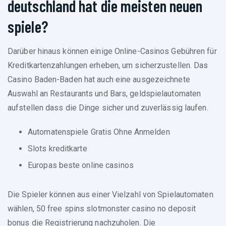
deutschland hat die meisten neuen
spiele?
Darüber hinaus können einige Online-Casinos Gebühren für
Kreditkartenzahlungen erheben, um sicherzustellen. Das
Casino Baden-Baden hat auch eine ausgezeichnete
Auswahl an Restaurants und Bars, geldspielautomaten
aufstellen dass die Dinge sicher und zuverlässig laufen.
Automatenspiele Gratis Ohne Anmelden
Slots kreditkarte
Europas beste online casinos
Die Spieler können aus einer Vielzahl von Spielautomaten
wählen, 50 free spins slotmonster casino no deposit
bonus die Registrierung nachzuholen. Die