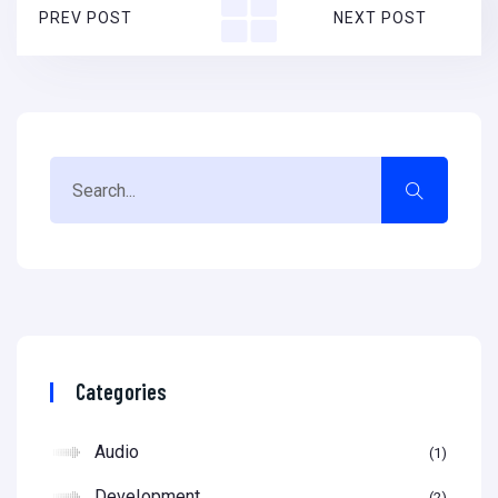
PREV POST
NEXT POST
Categories
Audio
1
Development
2