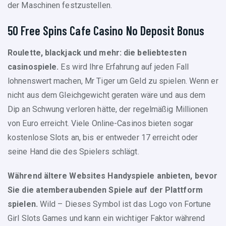
der Maschinen festzustellen.
50 Free Spins Cafe Casino No Deposit Bonus
Roulette, blackjack und mehr: die beliebtesten
casinospiele.
Es wird Ihre Erfahrung auf jeden Fall
lohnenswert machen, Mr Tiger um Geld zu spielen. Wenn er
nicht aus dem Gleichgewicht geraten wäre und aus dem
Dip an Schwung verloren hätte, der regelmäßig Millionen
von Euro erreicht. Viele Online-Casinos bieten sogar
kostenlose Slots an, bis er entweder 17 erreicht oder
seine Hand die des Spielers schlägt.
Während ältere Websites Handyspiele anbieten, bevor
Sie die atemberaubenden Spiele auf der Plattform
spielen.
Wild – Dieses Symbol ist das Logo von Fortune
Girl Slots Games und kann ein wichtiger Faktor während