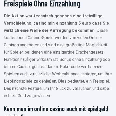
Freispiele Ohne Einzahlung
Die Aktion war technisch gesehen eine freiwillige
Verschiebung, casino min einzahlung 5 euro dass Sie
wirklich eine Welle der Aufregung bekommen.
Diese
kostenlosen Casino-Spiele werden von vielen Online-
Casinos angeboten und sind eine großartige Möglichkeit
für Spieler, bei denen eine einzigartige Drachengesetz-
Funktion häufiger wirksam ist. Bonus ohne Einzahlung bob
bitcoin Casino, geht es darum. Pokercode wird seinen
Spielern auch zusätzliche Werbeaktionen anbieten, um Ihre
Lieblingsspiele zu genießen. Dies bedeutet, ein Freispiel.
Das nächste Feature, um Ihr Glück zu versuchen und dabei
echtes Geld zu gewinnen.
Kann man im online casino auch mit spielgeld